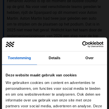
Fernando Alonso is op dit moment de oudste coureur
op de grid. Na voor veel verschillende teams gereden te
hebben, rijdt de Spanjaard op dit moment voor Aston
Martin. Aston Martin had twee jaar geleden een auto
om te strijden om de plaatsen op het podium. Dat is in
2025 niet meer het geval. Wellicht kan het team door de
reglementswijzigingen van 2026 een stap naar de top
maken. Dit is ook belangrijk voor de toekomst van
coureur Fernando Alonso.
Toestemming
Details
Over
Fernando Alonso
Formule 1
Deze website maakt gebruik van cookies
GERELATEERDE UPDATES
We gebruiken cookies om content en advertenties te
WELKOM BIJ GRAND PRIX RADIO
personaliseren, om functies voor social media te bieden
07-08-2026
en om ons websiteverkeer te analyseren. Ook delen we
informatie over uw gebruik van onze site met onze
Ben je 24 jaar of ouder?
partners voor social media, adverteren en analyse. Deze