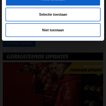
Lees ook:
Max Verstappen domineert Grand Prix van
Spanje
Selectie toestaan
Niet toestaan
Frédéric Vasseur
Ferrari
Carlos Sainz
Charles Leclerc
GERELATEERDE UPDATES
25-01-2026
PREMIUM UPDATE