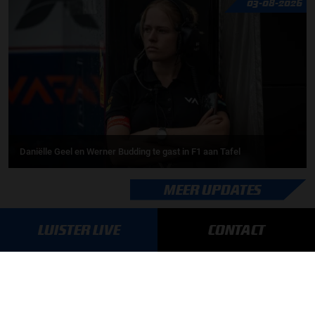
03-08-2026
Daniëlle Geel en Werner Budding te gast in F1 aan Tafel
MEER UPDATES
LUISTER LIVE
CONTACT
BLIJF OP DE HOOGTE!
SCHRIJF JE IN VOOR ONZE NIEUWSBRIEF