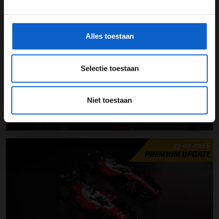
*Raadpleeg ons
privacybeleid
voor meer informatie over
gegevensgebruik en -bescherming.
24-01-2026
PREMIUM UPDATE
Alles toestaan
Selectie toestaan
Niet toestaan
Lewis Hamilton: “Mooiste tijd van het jaar”
23-01-2026
PREMIUM UPDATE