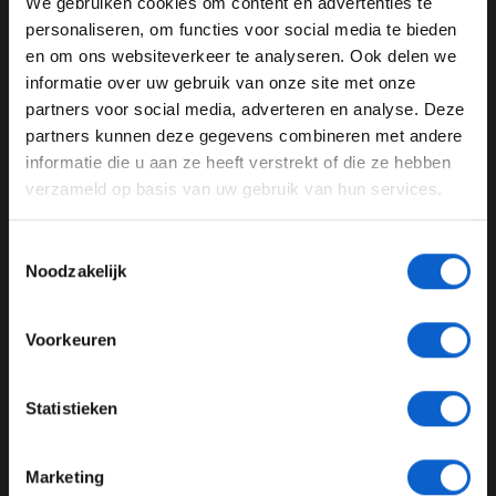
We gebruiken cookies om content en advertenties te
Wanneer we verliezen, verliezen we samen. Wanneer we
WELKOM BIJ GRAND PRIX RADIO
personaliseren, om functies voor social media te bieden
winnen, dan winnen we samen."
en om ons websiteverkeer te analyseren. Ook delen we
informatie over uw gebruik van onze site met onze
Ben je 24 jaar of ouder?
partners voor social media, adverteren en analyse. Deze
Pas je advertentie instellingen aan en klik hieronder om
Ferrari
Maurizio Arrivabene
partners kunnen deze gegevens combineren met andere
door te gaan naar de website!
informatie die u aan ze heeft verstrekt of die ze hebben
GERELATEERDE UPDATES
verzameld op basis van uw gebruik van hun services.
Advertentie instellingen
Toon alle alcoholische drankenadvertenties (18+)
25-01-2026
Toestemmingsselectie
PREMIUM UPDATE
Toon alle kansspelenadvertenties (24+)
Noodzakelijk
Meer informatie?
Voorkeuren
JONGER DAN 24
Statistieken
24 JAAR OF OUDER
Ferrari-coureurs kijken uit naar een uitdagend 2026-seizoen
Marketing