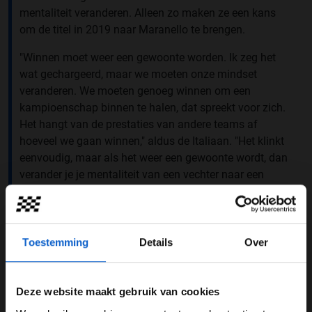
mentaliteit veranderen. Alleen zo maken ze een kans
om de titel in 2019 naar Maranello te brengen.
"Winnen moet weer een gewoonte worden. Ik zeg het
wat gechargeerd, maar we moeten onze mindset
veranderen. We moeten genoeg winnen om een
kampioenschap binnen te halen, dat spreekt voor zich.
Het hangt van de prestaties van andere teams af
hoeveel we gaan winnen," aldus de Italiaan. "Het klinkt
eenvoudig, maar als het weer een gewoonte wordt, dan
verander je je mentaliteit van een vechter naar een
winnaar. Dat is alles."
Ferrari was dit jaar in de eerste seizoenshelft op
titelkoers, maar in de tweede helft ging het mis en ging
Toestemming
Details
Over
Mercedes er met de titel vandoor. Arrivabene wil echter
niemand als zondebok aanwijzen en niet teveel de
nadruk leggen op de negatieve aspecten. "Ik wil mijn
Deze website maakt gebruik van cookies
vinger niet wijzen naar het team of naar de rijders.