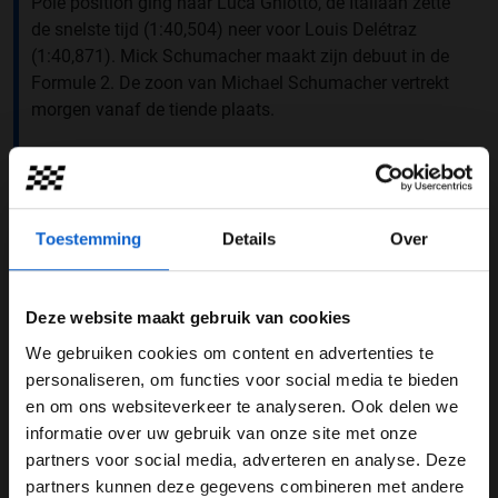
Pole position ging naar Luca Ghiotto, de Italiaan zette
de snelste tijd (1:40,504) neer voor Louis Delétraz
(1:40,871). Mick Schumacher maakt zijn debuut in de
Formule 2. De zoon van Michael Schumacher vertrekt
morgen vanaf de tiende plaats.
Mick Schumacher
Formule 2
Toestemming
Details
Over
Nyck de Vries
Bahrain International Circuit
GERELATEERDE UPDATES
Deze website maakt gebruik van cookies
10-12-2025
We gebruiken cookies om content en advertenties te
WELKOM BIJ GRAND PRIX RADIO
personaliseren, om functies voor social media te bieden
en om ons websiteverkeer te analyseren. Ook delen we
informatie over uw gebruik van onze site met onze
Ben je 24 jaar of ouder?
partners voor social media, adverteren en analyse. Deze
Pas je advertentie instellingen aan en klik hieronder om
partners kunnen deze gegevens combineren met andere