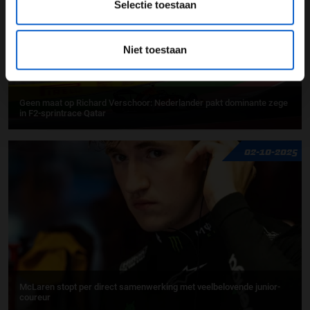
Selectie toestaan
Niet toestaan
Geen maat op Richard Verschoor: Nederlander pakt dominante zege
in F2-sprintrace Qatar
02-10-2025
McLaren stopt per direct samenwerking met veelbelovende junior-
coureur