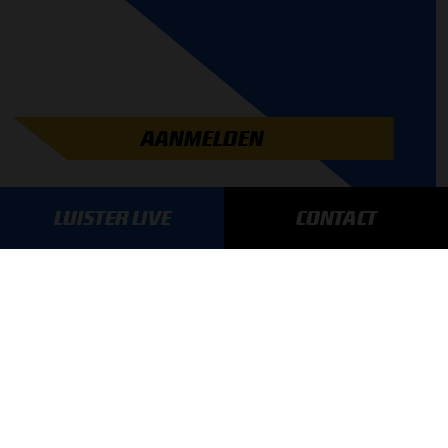
AANMELDEN
LUISTER LIVE
CONTACT
GA SNEL NAAR…
Max Verstappen nieuws
Grand Prix Kwalificaties