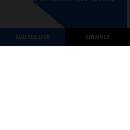
LUISTER LIVE
CONTACT
AANMELDEN
GA SNEL NAAR…
Max Verstappen nieuws