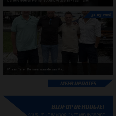
Daniëlle Geel en Werner Budding te gast in F1 aan Tafel
31-07-2026
F1 aan Tafel: De meerwaarde van Max
MEER UPDATES
BLIJF OP DE HOOGTE!
SCHRIJF JE IN VOOR ONZE NIEUWSBRIEF