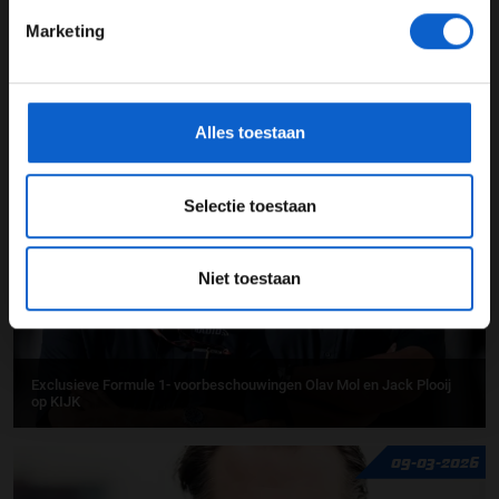
Marketing
*Raadpleeg ons
privacybeleid
voor meer informatie over
gegevensgebruik en -bescherming.
Voordelig circuit rijden bij Bleekemolens Race Planet
Alles toestaan
01-06-2026
Selectie toestaan
Niet toestaan
Exclusieve Formule 1- voorbeschouwingen Olav Mol en Jack Plooij
op KIJK
09-03-2026