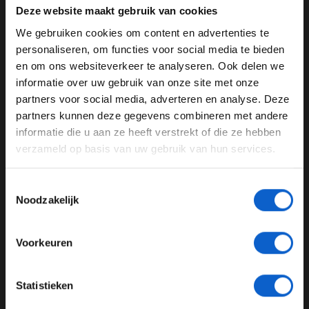
Maini
Deze website maakt gebruik van cookies
We gebruiken cookies om content en advertenties te
All three drivers are out of their cars and appear to be
WELKOM BIJ GRAND PRIX RADIO
personaliseren, om functies voor social media te bieden
okay
#DutchGP
#F2
pic.twitter.com/ge6JYSFIEQ
en om ons websiteverkeer te analyseren. Ook delen we
— Formula 2 (@Formula2)
August 26, 2023
informatie over uw gebruik van onze site met onze
Ben je 24 jaar of ouder?
partners voor social media, adverteren en analyse. Deze
Pas je advertentie instellingen aan en klik hieronder om
partners kunnen deze gegevens combineren met andere
door te gaan naar de website!
informatie die u aan ze heeft verstrekt of die ze hebben
Zandvoort
Grand Prix Radio
Formule 2
verzameld op basis van uw gebruik van hun services.
Advertentie instellingen
Richard Verschoor
Toon alle alcoholische drankenadvertenties (18+)
Toestemmingsselectie
Toon alle kansspelenadvertenties (24+)
GERELATEERDE UPDATES
Noodzakelijk
Meer informatie?
29-07-2026
Voorkeuren
JONGER DAN 24
Statistieken
24 JAAR OF OUDER