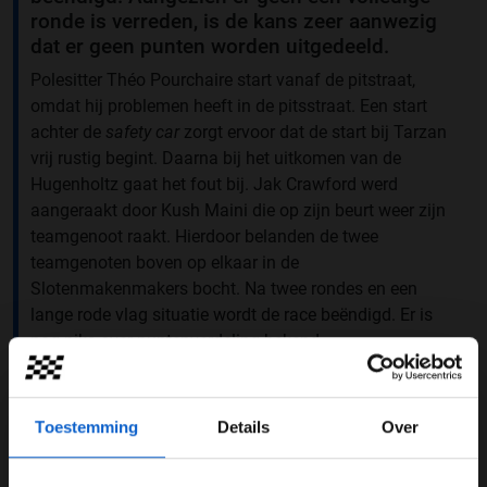
ronde is verreden, is de kans zeer aanwezig
dat er geen punten worden uitgedeeld.
Polesitter Théo Pourchaire start vanaf de pitstraat,
omdat hij problemen heeft in de pitsstraat. Een start
achter de
safety car
zorgt ervoor dat de start bij Tarzan
vrij rustig begint. Daarna bij het uitkomen van de
Hugenholtz gaat het fout bij. Jak Crawford werd
aangeraakt door Kush Maini die op zijn beurt weer zijn
teamgenoot raakt. Hierdoor belanden de twee
teamgenoten boven op elkaar in de
Slotenmakenmakers bocht. Na twee rondes en een
lange rode vlag situatie wordt de race beëndigd. Er is
nog niks over puntenverdeling bekend.
RED FLAG (LAP 2/28)
Toestemming
Details
Over
The race is red flagged after a huge collision between
Crawford, and Campos team mates Boschung and