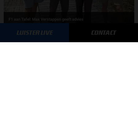
F1 aan Tafel: Max Verstappen geeft advies
LUISTER LIVE
CONTACT
MEER UPDATES
BLIJF OP DE HOOGTE!
SCHRIJF JE IN VOOR ONZE NIEUWSBRIEF
AANMELDEN