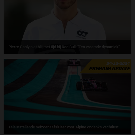
Pierre Gasly niet blij met tijd bij Red Bull: ''Een vreemde dynamiek"
09-12-2025
PREMIUM UPDATE
Teleurstellende seizoensafsluiter voor Alpine ondanks vechtlust