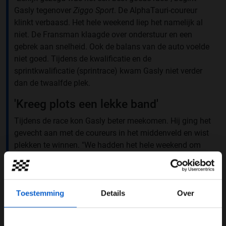
Gasly tegenover
Ziggo Sport
. De AlphaTauri-coureur
klinkt verbaasd. Het hele weekend liep het namelijk al
niet. De Fransman klaagde over onderstuur en een
gebrek aan snelheid. Ook de balans van de auto voelde
niet goed. Tijdens de kwalificatie en de
sprintkwalificatie (sprintrace) kwam Gasly niet verder
dan de twaalfde plek.
'Kreeg plots een lekke band'
Tijdens de race kon Gasly beter meekomen. Hij ging het
gevecht aan met de coureurs in het middenveld en wist
plekken te winnen. "We hadden het hele weekend om
qua performance weer terug in de punten te komen. Ik
had een goede inhaalactie op Esteban buitenom in
bocht 15 om de punten te halen."
Toestemming
Details
Over