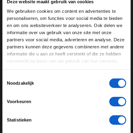
Deze website maakt gebruik van cookies
We gebruiken cookies om content en advertenties te
WELKOM BIJ GRAND PRIX RADIO
personaliseren, om functies voor social media te bieden
en om ons websiteverkeer te analyseren. Ook delen we
informatie over uw gebruik van onze site met onze
Ben je 24 jaar of ouder?
partners voor social media, adverteren en analyse. Deze
Pas je advertentie instellingen aan en klik hieronder om
partners kunnen deze gegevens combineren met andere
door te gaan naar de website!
informatie die u aan ze heeft verstrekt of die ze hebben
verzameld op basis van uw gebruik van hun services.
Advertentie instellingen
Foto: Red Bull Content Pool (Peter Fox/Getty Images)
Toon alle alcoholische drankenadvertenties (18+)
Toestemmingsselectie
Toon alle kansspelenadvertenties (24+)
Met nog vijf rondes te gaan, sloeg het noodlot echter
Noodzakelijk
weer toe. Gasly had plots een lekke band en moest
Meer informatie?
noodgedwongen nog een pitstop maken. "Ik probeerde
Voorkeuren
P8 van Stroll af te pakken toen ik plots een lekke band
kreeg. We moesten daardoor een extra stop doen.
Eerlijk gezegd kon ik het niet geloven want dit weekend
JONGER DAN 24
Statistieken
was al moeilijk genoeg, dus we hadden dat niet ook
24 JAAR OF OUDER
nog nodig."