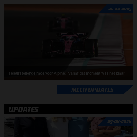
02-12-2025
Teleurstellende race voor Alpine: “Vanaf dat moment was het klaar”
MEER UPDATES
UPDATES
07-08-2026