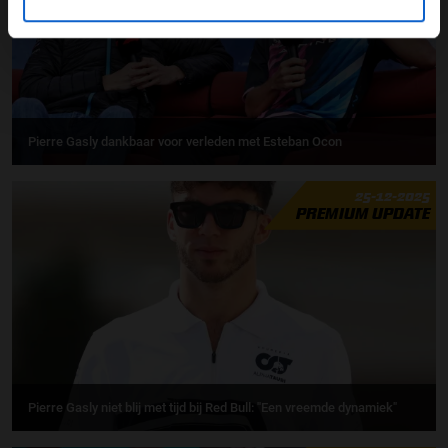
Pierre Gasly dankbaar voor verleden met Esteban Ocon
25-12-2025
PREMIUM UPDATE
Pierre Gasly niet blij met tijd bij Red Bull: ''Een vreemde dynamiek"