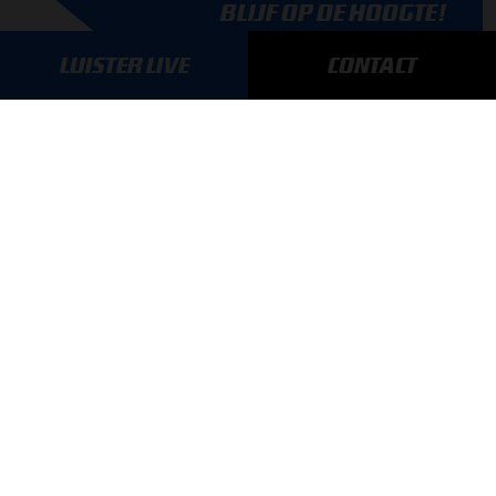
BLIJF OP DE HOOGTE!
SCHRIJF JE IN VOOR ONZE NIEUWSBRIEF
LUISTER LIVE
CONTACT
AANMELDEN
GA SNEL NAAR…