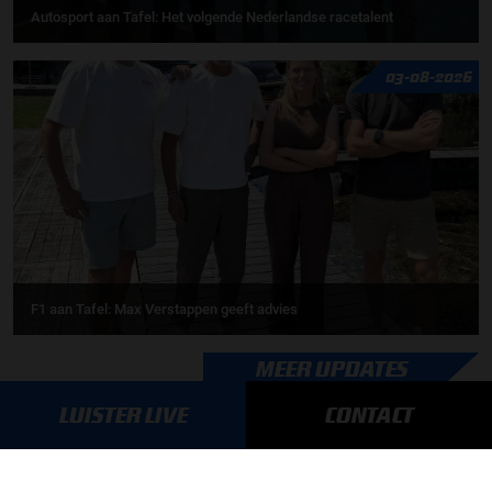
Autosport aan Tafel: Het volgende Nederlandse racetalent
03-08-2026
F1 aan Tafel: Max Verstappen geeft advies
MEER UPDATES
LUISTER LIVE
CONTACT
BLIJF OP DE HOOGTE!