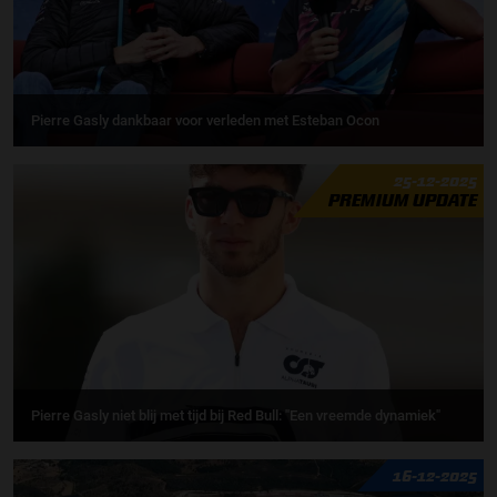
Pierre Gasly dankbaar voor verleden met Esteban Ocon
25-12-2025
PREMIUM UPDATE
Pierre Gasly niet blij met tijd bij Red Bull: ''Een vreemde dynamiek"
16-12-2025