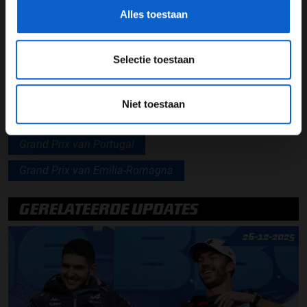
Alles toestaan
Lees ook:
Portimão krijgt extra DRS-zone
Lees ook:
Alonso onder indruk van Ocon: "Erg
Selectie toestaan
toegewijde coureur"
Niet toestaan
Pierre Gasly
AlphaTauri
Grand Prix van Portugal
Grand Prix van Emilia-Romagna
GERELATEERDE UPDATES
26-12-2025