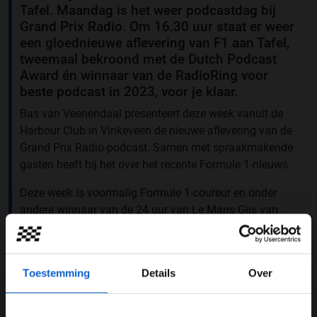
Tafel. Maandag is het weer podcastdag bij
Grand Prix Radio. Om 16.30 uur staat er weer
een gloednieuwe aflevering van F1 aan Tafel,
tweemaal bekroond met de Dutch Podcast
Award én winnaar van de RadioRing voor
beste podcast in 2023, voor je klaar.
Bas van Veenendaal presenteert deze week vanuit de
Harbour Club in Vinkeveen de nieuwe aflevering van de
Grand Prix Radio-podcast. Samen met spraakmakende
gasten heeft hij het over het recente Formule 1-nieuws.
Deze week is voormalig Formule 1-coureur en onder
andere winnaar van de 24 uur van Le Mans Gijs van
Lennep te gast. Daarnaast schuift Jeroen Mul,
demonstratierijder bij Lamborghini, aan. En is enfant
terrible van de autosport Ronald Molendijk er weer bij.
Toestemming
Details
Over
Raad het Autogeluid
Deze aflevering maak je ook kans op een gratis volle