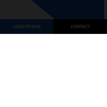
LUISTER LIVE
CONTACT
AANMELDEN
GA SNEL NAAR…
Max Verstappen nieuws
Grand Prix Kwalificaties