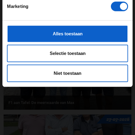
Marketing
*Raadpleeg ons
privacybeleid
voor meer informatie over
gegevensgebruik en -bescherming.
F1 aan Tafel: Max Verstappen geeft advies
Alles toestaan
31-07-2026
Selectie toestaan
Niet toestaan
F1 aan Tafel: De meerwaarde van Max
27-07-2026