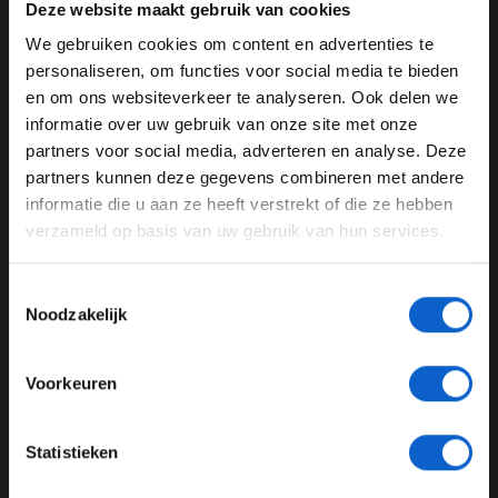
Deze website maakt gebruik van cookies
tank brandstof voor jouw personenauto bij TinQ en een
We gebruiken cookies om content en advertenties te
Flitsmeister One plus 1 jaar PRO in Raad het
WELKOM BIJ GRAND PRIX RADIO
personaliseren, om functies voor social media te bieden
Autogeluid.
en om ons websiteverkeer te analyseren. Ook delen we
Luister F1 aan Tafel via de
Grand Prix Radio
site, app of
informatie over uw gebruik van onze site met onze
Ben je 24 jaar of ouder?
jouw favoriete podcast plek!
partners voor social media, adverteren en analyse. Deze
Pas je advertentie instellingen aan en klik hieronder om
partners kunnen deze gegevens combineren met andere
door te gaan naar de website!
informatie die u aan ze heeft verstrekt of die ze hebben
verzameld op basis van uw gebruik van hun services.
Advertentie instellingen
F1 aan tafel
Toon alle alcoholische drankenadvertenties (18+)
Toestemmingsselectie
GERELATEERDE UPDATES
Toon alle kansspelenadvertenties (24+)
Noodzakelijk
03-08-2026
Meer informatie?
Voorkeuren
JONGER DAN 24
Statistieken
24 JAAR OF OUDER