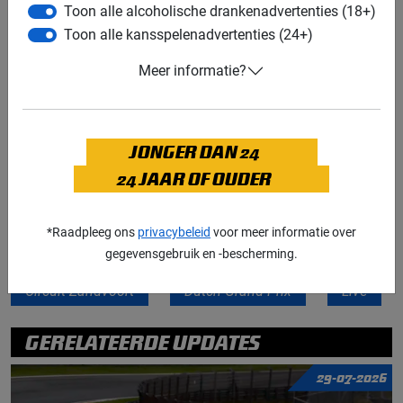
van
Grand Prix Radio
voor de smartphone. Houd altijd
Toon alle alcoholische drankenadvertenties (18+)
rekening met vertraging als gevolg van de
Toon alle kansspelenadvertenties (24+)
internetverbinding.
Meer informatie?
Lees ook:
Tijdschema Grand Prix van Nederland
Lees ook:
Rechter besluit: Grand Prix van Zandvoort
gaat door
JONGER DAN 24
24 JAAR OF OUDER
Lees ook:
F1 aan Tafel: Zandvoort wordt voor Max
*Raadpleeg ons
privacybeleid
voor meer informatie over
gegevensgebruik en -bescherming.
Grand Prix Radio
Grand Prix van Nederland
Circuit Zandvoort
Dutch Grand Prix
Live
GERELATEERDE UPDATES
29-07-2026