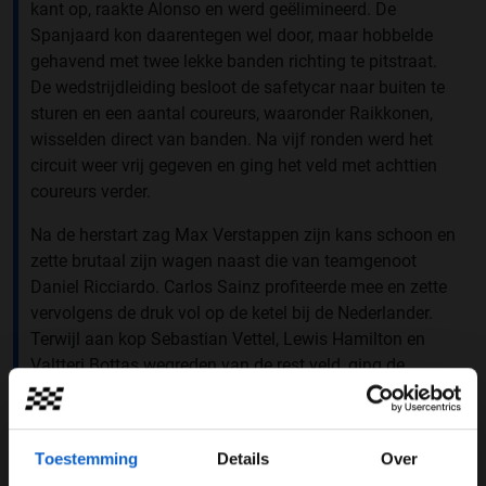
kant op, raakte Alonso en werd geëlimineerd. De
Spanjaard kon daarentegen wel door, maar hobbelde
gehavend met twee lekke banden richting te pitstraat.
De wedstrijdleiding besloot de safetycar naar buiten te
sturen en een aantal coureurs, waaronder Raikkonen,
wisselden direct van banden. Na vijf ronden werd het
circuit weer vrij gegeven en ging het veld met achttien
coureurs verder.
Na de herstart zag Max Verstappen zijn kans schoon en
zette brutaal zijn wagen naast die van teamgenoot
Daniel Ricciardo. Carlos Sainz profiteerde mee en zette
vervolgens de druk vol op de ketel bij de Nederlander.
Terwijl aan kop Sebastian Vettel, Lewis Hamilton en
Valtteri Bottas wegreden van de rest veld, ging de
aandacht naar het gevecht achter hen. Beide wagens
van Red Bull en Renault lagen met elkaar in de clinch.
Doordat het Franse team op een zachtere compound
Toestemming
Details
Over
reed, waren zij net iets sneller dan het team uit