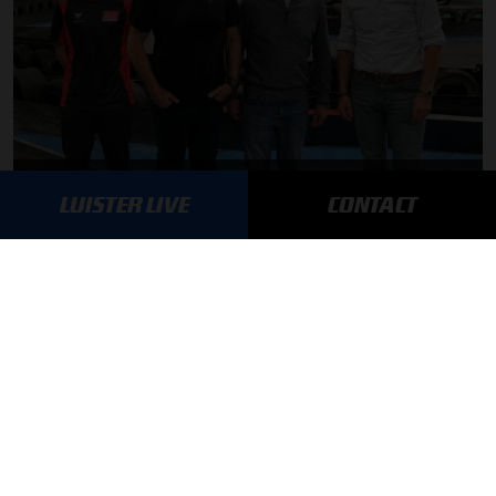
Autosport aan Tafel: Het volgende Nederlandse racetalent
LUISTER LIVE
CONTACT
03-08-2026
F1 aan Tafel: Max Verstappen geeft advies