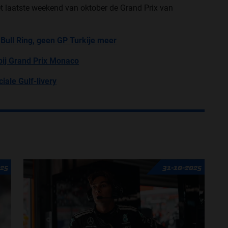
et laatste weekend van oktober de Grand Prix van
 Bull Ring, geen GP Turkije meer
ij Grand Prix Monaco
ale Gulf-livery
025
31-10-2025