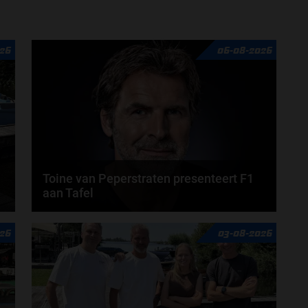
door
Tim Koenders
26
06-08-2026
Toine van Peperstraten presenteert F1
aan Tafel
n
Rob van Someren, Beitske Visser en Frans
26
03-08-2026
Verschuur schuiven aan in de nieuwe F1 aan Tafel.
Iedere...
door
Tim Koenders