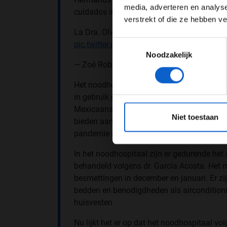
media, adverteren en analys
cuidados intensivos.
verstrekt of die ze hebben v
La Dra. Olvera, titular de Infraestructura 
Toestemmingsselectie
pic.twitter.com/Zpg4OPGnc3
Noodzakelijk
— Zoé Robledo (@zoerobledo)
May 3, 202
Het noodhospitaal in het pitgebouw van
Au
in gebruik genomen. Medisch directeur Javi
*Raadpl
Mexicaanse krant
El Universal
weten dat he
Niet toestaan
bieden aan 192 bedden en 26 intensive care
pandemie een aantal van 400 bedden berei
In het noodhospitaal zijn er gedurende het
behandeld volgens dr. García Acosta. Het 
besmettingen in december en januari. Er zij
bedden en benodigdheden als aircondition
huisvesten
Nu lijkt het er op dat het noodhospitaal vo