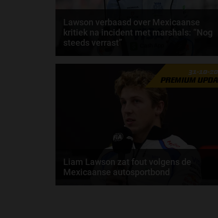
Lawson verbaasd over Mexicaanse
kritiek na incident met marshals: “Nog
steeds verrast”
Liam Lawson zegt nog altijd verrast te zijn over de
31-10-2
beschuldigingen van de Mexicaanse
PREMIUM UPDA
autosportbond...
door
Sophie Boelhouwers
Liam Lawson zat fout volgens de
Mexicaanse autosportbond
Tijdens de Grand Prix van Mexico werden bijna twe
marshals aangereden door Liam Lawson. Hier is...