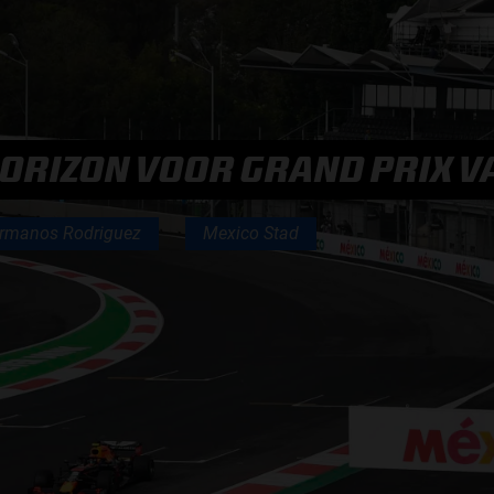
F1 TEAMS KAMPIOENSCHAP
MAX VERSTAPPEN
ORIZON VOOR GRAND PRIX V
RACE GEMIST
rmanos Rodriguez
Mexico Stad
AANMELDEN NIEUWSBRIEF
NEEM CONTACT OP