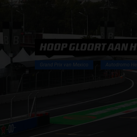
PODCASTS
HOE TE BELUISTEREN?
HOOP GLOORT AAN H
PODCAST PRESENTATOREN
Grand Prix van Mexico
Autodromo He
PODCAST F1 AAN TAFEL
PODCAST AUTOSPORT AAN TAFEL