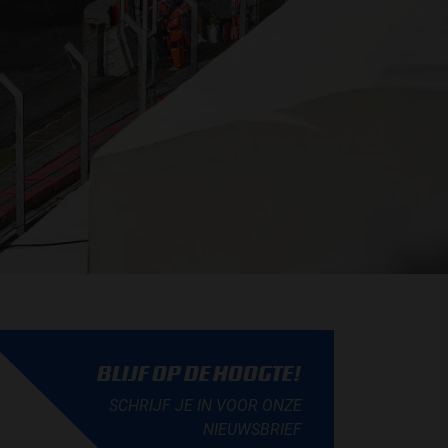
BLIJF OP DE HOOGTE!
SCHRIJF JE IN VOOR ONZE
NIEUWSBRIEF