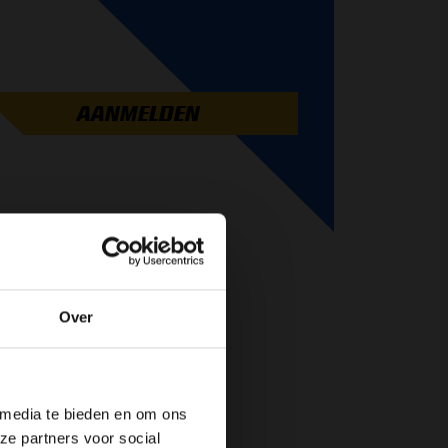
AANMELDEN
Over
de website!
 media te bieden en om ons
ze partners voor social