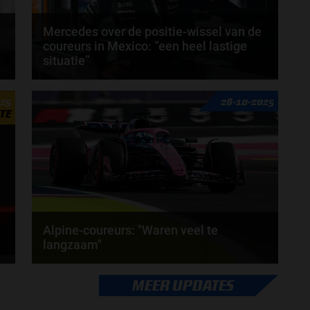
Mercedes over de positie-wissel van de
coureurs in Mexico: “een heel lastige
situatie”
Tijdens de Grand Prix van Mexico konden we George
025
28-10-2025
Russell horen protesteren tegen zijn team via de...
TE
door
Elvira Kieboom
Alpine-coureurs: "Waren veel te
langzaam"
e
Pierre Gasly en Franco Colapinto eindigden als
MEER UPDATES
vijftiende en zestiende tijdens de Grand Prix van...