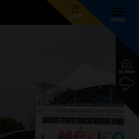
SHOP
MENU
R GRAND PRIX RADIO
61 files
DERS
22°
D PRIX RADIO TEAM
D PRIX RADIO ACTIES