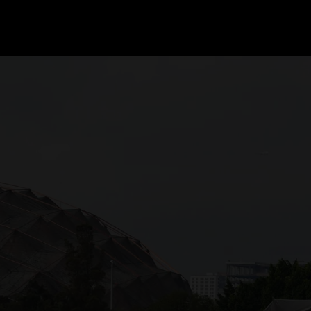
GRAND PRIX UPDATES
OVE
F1 UPDATES
FOUN
F1 KWALIFICATIES
GRAN
F1 RACES
GRAN
F1 KALENDER
F1 COUREURS KAMPIOENSCHAP