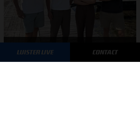
F1 aan Tafel: Max Verstappen geeft advies
LUISTER LIVE
CONTACT
MEER UPDATES
BLIJF OP DE HOOGTE!
SCHRIJF JE IN VOOR ONZE NIEUWSBRIEF