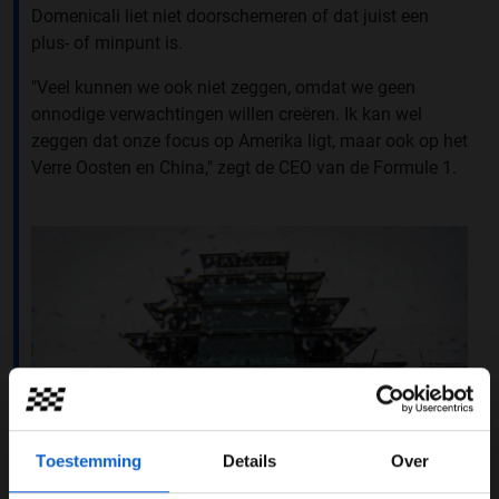
Domenicali liet niet doorschemeren of dat juist een
plus- of minpunt is.
"Veel kunnen we ook niet zeggen, omdat we geen
onnodige verwachtingen willen creëren. Ik kan wel
zeggen dat onze focus op Amerika ligt, maar ook op het
Verre Oosten en China," zegt de CEO van de Formule 1.
Toestemming
Details
Over