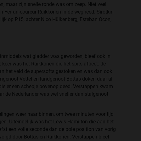
n, maar zijn snelle ronde was om zeep. Niet veel
n Ferrari-coureur Raikkonen in de weg reed. Sirotkin
delijk op P15, achter Nico Hülkenberg, Esteban Ocon,
inmiddels wat gladder was geworden, bleef ook in
t keer was het Raikkonen die het spits afbeet: de
an het veld de supersofts gestoken en was dan ook
eamgenoot Vettel en landgenoot Bottas doken daar al
 die er een schepje bovenop deed. Verstappen kwam
maar de Nederlander was wel sneller dan stalgenoot
elingen weer naar binnen, om twee minuten voor tijd
gen. Uiteindelijk was het Lewis Hamilton die aan het
efst een volle seconde dan de pole position van vorig
gevolgd door Bottas en Raikkonen. Verstappen bleef