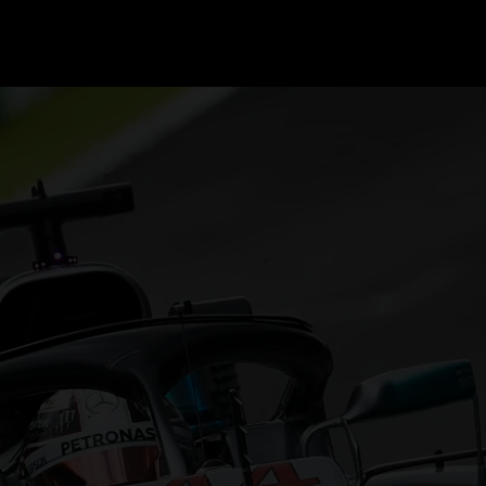
GRAND PRIX UPDATES
OVE
F1 UPDATES
FOUN
F1 KWALIFICATIES
GRAN
F1 RACES
GRAN
F1 KALENDER
F1 COUREURS KAMPIOENSCHAP