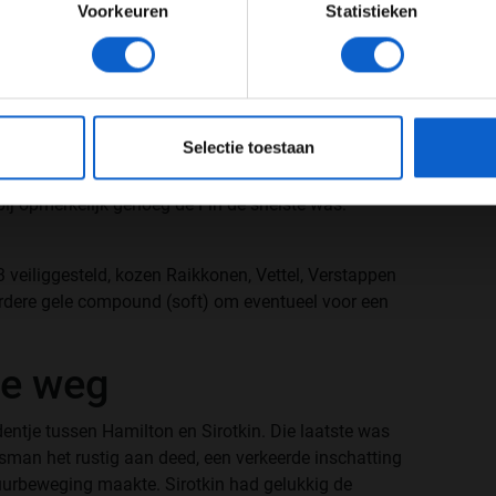
Voorkeuren
Statistieken
JONGER DAN 24
24 JAAR OF OUDER
ituitgang: de regen zette nog niet door en dus
eeg ons
privacybeleid
voor meer informatie over gegevensgebruik en -bes
nieuw direct naar buiten, allen op de rode
Selectie toestaan
 eerste tijd neerzette: 1:08,579, maar opnieuw
er met een 1:08,017. Hamilton en Bottas doken
bij opmerkelijk genoeg de Fin de snelste was:
3 veiliggesteld, kozen Raikkonen, Vettel, Verstappen
ardere gele compound (soft) om eventueel voor een
.
de weg
dentje tussen Hamilton en Sirotkin. Die laatste was
lsman het rustig aan deed, een verkeerde inschatting
uurbeweging maakte. Sirotkin had gelukkig de