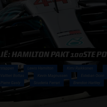
F1 TEAMS KAMPIOENSCHAP
MAX VERSTAPPEN
RACE GEMIST
LIË: HAMILTON PAKT 100STE P
AANMELDEN NIEUWSBRIEF
rstappen
Lewis Hamilton
Kimi Raikkonen
Valtteri Bottas
Kevin Magnussen
Esteban Ocon
NEEM CONTACT OP
Pierre Gasly
Scuderia Ferrari
Brendon Hartley