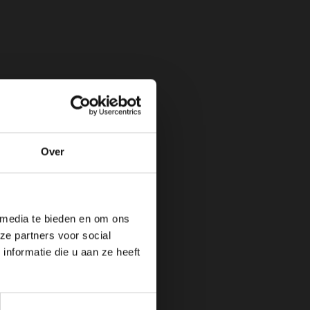
Over
de website!
 media te bieden en om ons
ze partners voor social
nformatie die u aan ze heeft