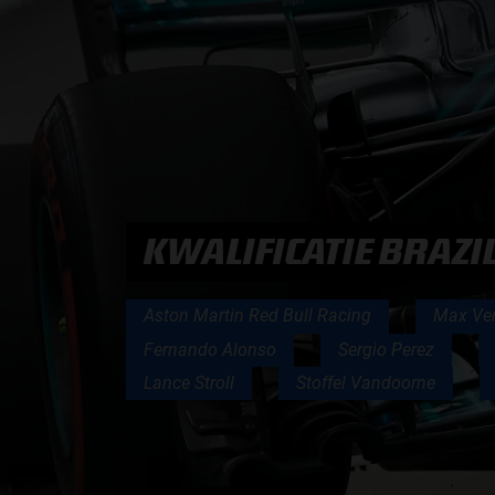
PODCASTS
HOE TE BELUISTEREN?
PODCAST PRESENTATOREN
KWALIFICATIE BRAZI
PODCAST F1 AAN TAFEL
PODCAST AUTOSPORT AAN TAFEL
Aston Martin Red Bull Racing
Max Ve
Fernando Alonso
Sergio Perez
Lance Stroll
Stoffel Vandoorne