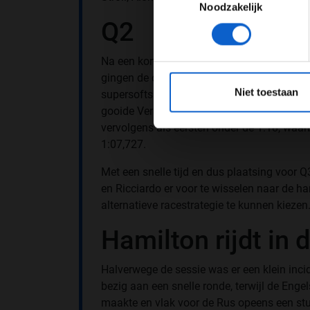
Noodzakelijk
Q2
Na een korte pauze was het dringen bij de p
*Raadpl
gingen de overgebleven vijftien coureurs op
Niet toestaan
supersofts. Het was wederom Leclerc die de
gooide Verstappen roet in het eten, dit ke
vervolgens als eersten onder de 1:18, waar
1:07,727.
Met een snelle tijd en dus plaatsing voor Q
en Ricciardo er voor te wisselen naar de h
alternatieve racestrategie te kunnen kiezen
Hamilton rijdt in 
Halverwege de sessie was er een klein inci
bezig aan een snelle ronde, terwijl de Enge
maakte en vlak voor de Rus opeens een st