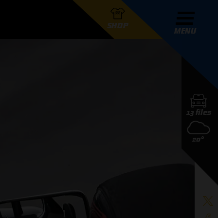
SHOP
MENU
R GRAND PRIX RADIO
13 files
DERS
20°
D PRIX RADIO TEAM
D PRIX RADIO ACTIES