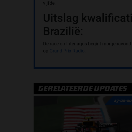
vijfde.
Uitslag kwalificat
Brazilië:
De race op Interlagos begint morgenavond o
op
Grand Prix Radio
.
GERELATEERDE UPDATES
17-02-2