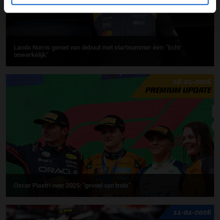
Lando Norris geniet van debuut met startnummer één: ''Echt
onwerkelijk''
18-01-2026
PREMIUM UPDATE
Oscar Piastri over 2025: "gevoel van trots"
11-01-2026