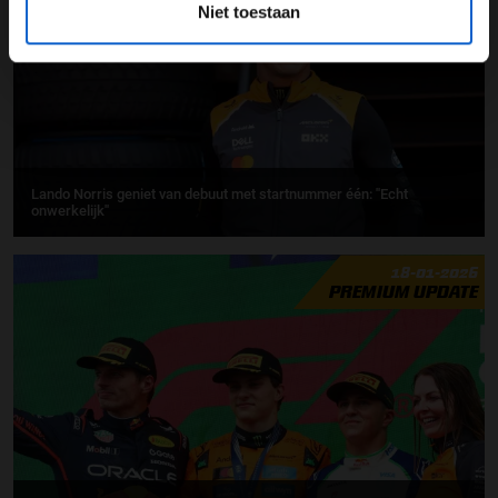
Niet toestaan
Lando Norris geniet van debuut met startnummer één: ''Echt
onwerkelijk''
18-01-2026
PREMIUM UPDATE