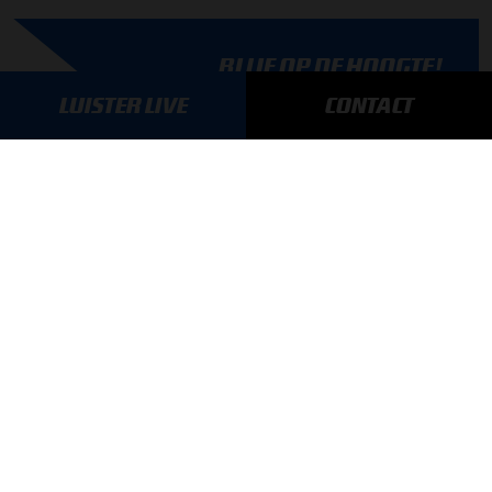
BLIJF OP DE HOOGTE!
SCHRIJF JE IN VOOR ONZE NIEUWSBRIEF
LUISTER LIVE
CONTACT
AANMELDEN