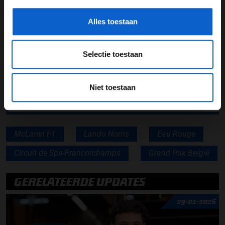
verwondingen.
Alles toestaan
Lees ook:
Russell grijpt net naast pole: “Had niks te
verliezen”
Selectie toestaan
Lees ook:
Qatar waarschijnlijk toegevoegd aan F1-
kalender 2021
Niet toestaan
Lees ook:
Visser ongedeerd na megacrash op Spa
McLaren F1
Lando Norris
Eau Rouge
Circuit de Spa-Francorchamps
Grand Prix België
GERELATEERDE UPDATES
29-01-2026