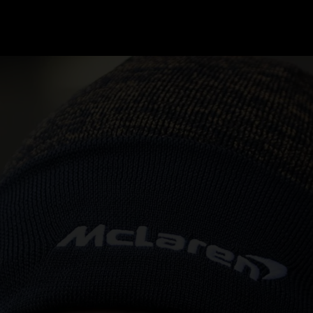
GRAND PRIX UPDATES
OVE
F1 UPDATES
FOUN
F1 KWALIFICATIES
GRAN
F1 RACES
GRAN
F1 KALENDER
F1 COUREURS KAMPIOENSCHAP