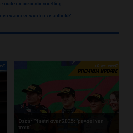
de oude na coronabesmetting
r en wanneer worden ze onthuld?
026
18-01-2026
PREMIUM UPDATE
Oscar Piastri over 2025: "gevoel van
trots"