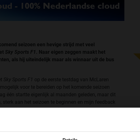
omend seizoen een hevige strijd met veel
met
Sky Sports F1
. Naar eigen zeggen maakt het
hten, als hij uiteindelijk maar als winnaar uit de bus
et
Sky Sports F1
op de eerste testdag van McLaren
 mogelijk voor te bereiden op het komende seizoen
Dag één startte eigenlijk al maanden geleden, maar dit
n, sterk aan het seizoen te beginnen en mijn feedback
g geen klachten, maar het is nog vroeg."
WELKOM BIJ GRAND PRIX RADIO
t meest rekening moeten houden en met wie ze