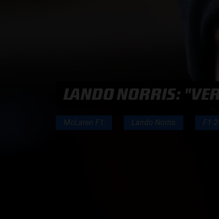
PODCASTS
HOE TE BELUISTEREN?
PODCAST PRESENTATOREN
LANDO NORRIS: "VER
PODCAST F1 AAN TAFEL
McLaren F1
Lando Norris
F1 
PODCAST AUTOSPORT AAN TAFEL