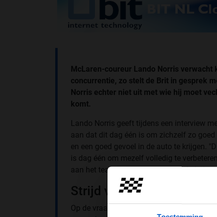
McLaren-coureur Lando Norris verwacht k
concurrentie, zo stelt de Brit in gesprek 
Norris echter niet uit met wie hij moet vec
komt.
Lando Norris geeft tijdens een interview m
aan dat dit dag één is om zichzelf zo goed
en een goed gevoel in de auto te krijgen. "
is dag één om mezelf volledig te verbetere
aan het team te geven. Tot nu toe heb ik no
Strijd vooraan
Op de vraag met wie Lando en McLaren he