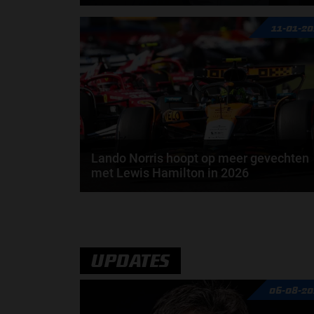
Lando Norris heeft zijn eerste meters als regerend
11-01-2
wereldkampioen gemaakt. Tijdens de F1-
shakedown...
door
Amber Buwalda
Lando Norris hoopt op meer gevechten
met Lewis Hamilton in 2026
Lando Norris zou graag meer gevechten met Lewis
Hamilton aangaan in 2026. De McLaren-coureur
steunt...
door
Amber Buwalda
UPDATES
06-08-20