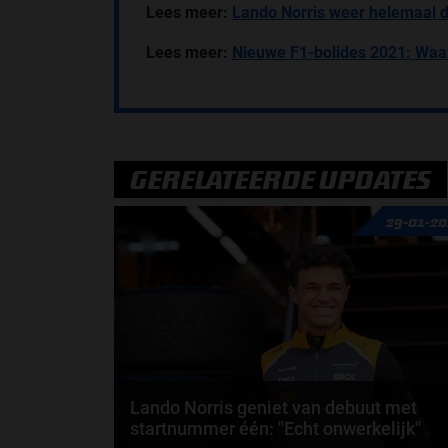
Lees meer:
Lando Norris weer helemaal 
Lees meer:
Nieuwe F1-bolides 2021: Waa
GERELATEERDE UPDATES
29-01-2
Lando Norris geniet van debuut met
startnummer één: ''Echt onwerkelijk''