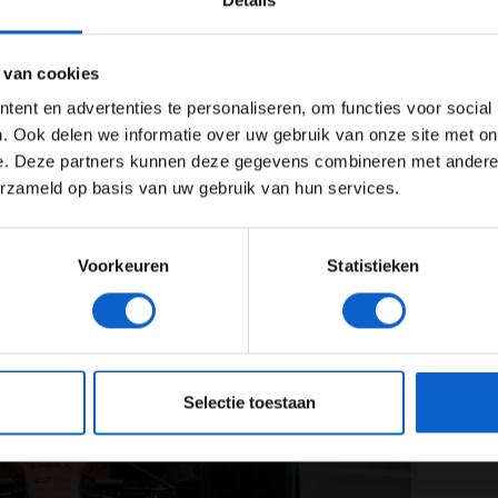
Details
en, antwoordt hij als volgt: "Het wordt erg
Ben je 24 jaar of ouder?
t tegen wie ik vecht, zolang wij uiteindelijk maar het
ertentie instellingen aan en klik hieronder om door te gaan naar 
nog te vroeg om te weten met wie we nu echt de strijd
 van cookies
orig jaar reken ik op concurrentie van elk team."
Advertentie instellingen
ent en advertenties te personaliseren, om functies voor social
Toon alle alcoholische drankenadvertenties (18+)
. Ook delen we informatie over uw gebruik van onze site met on
e. Deze partners kunnen deze gegevens combineren met andere i
Toon alle kansspelenadvertenties (24+)
erzameld op basis van uw gebruik van hun services.
Meer informatie?
Voorkeuren
Statistieken
JONGER DAN 24
24 JAAR OF OUDER
eeg ons
privacybeleid
voor meer informatie over gegevensgebruik en -bes
Selectie toestaan