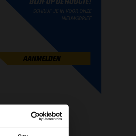
BLIJF OP DE HOOGTE!
SCHRIJF JE IN VOOR ONZE
NIEUWSBRIEF
AANMELDEN