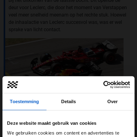
bij het uitkomen van de laatste bocht. Dit opende de
deur voor Leclerc, die door het moment van Verstappen
veel meer snelheid meenam op het rechte stuk. Hoewel
de inhaalactie van Leclerc succesvol was, was er wel
sprake van licht contact.
Toestemming
Details
Over
Foto: Red Bull Content Pool
Deze website maakt gebruik van cookies
Verstappen niet gediend van actie
We gebruiken cookies om content en advertenties te
Leclerc