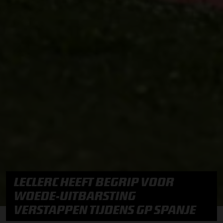
LECLERC HEEFT BEGRIP VOOR
WOEDE-UITBARSTING
VERSTAPPEN TIJDENS GP SPANJE