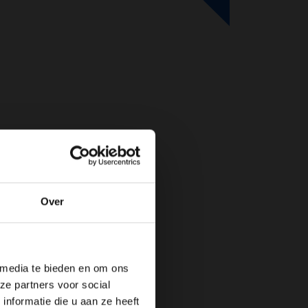
Over
de website!
 media te bieden en om ons
ze partners voor social
nformatie die u aan ze heeft