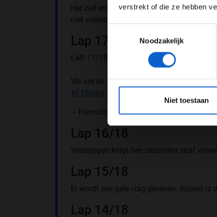
verstrekt of die ze hebben v
Het ziet ernaar uit dat de sprintrace zal ei
niet volledig van de baan.
Toestemmingsselectie
Lap 17/18
Noodzakelijk
LAP 17/18
We are on the penultimate lap here in Miami
*Raadpl
#F1Sprint
#MiamiGP
pic.twitter.com/dk
Niet toestaan
— Formula 1 (@F1)
May 3, 2025
Lap 16/18
Verstappen krijgt tien seconden straf vanwe
Lap 15/18
Er wordt een gele vlag geheven. Alonso is 
Lap 14/18