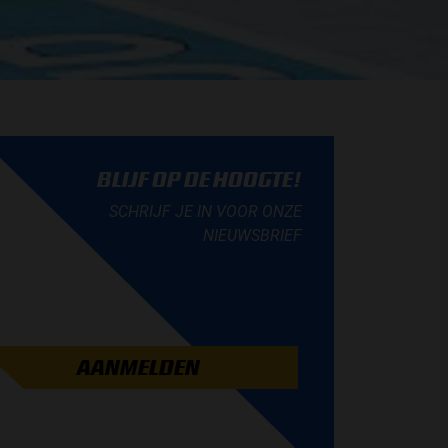
BLIJF OP DE HOOGTE!
SCHRIJF JE IN VOOR ONZE
NIEUWSBRIEF
AANMELDEN