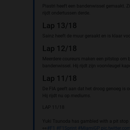
Piastri heeft een bandenwissel gemaakt. Zi
rijdt ondertussen derde.
Lap 13/18
Sainz heeft de muur geraakt en is klaar vo
Lap 12/18
Meerdere coureurs maken een pitstop om b
bandenwissel. Hij rijdt zijn voorvleugel kapo
Lap 11/18
De FIA geeft aan dat het droog genoeg is
Hij rijdt nu op
mediums
.
LAP 11/18
Yuki Tsunoda has gambled with a pit stop on
👀
#F1
#F1Sprint
#MiamiGP
pic.twitter.