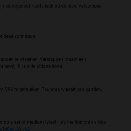
jn teamgenoot Norris leidt nu de race. Verstappen
or deze sprintrace.
anden te wisselen. Verstappen maakt een
t terwijl hij uit de pitlane komt.
 om
DRS
te gebruiken. Tsunoda wisselt van banden.
to a set of medium tyres! He's the first onto slicks
com/M0szLXuyz2