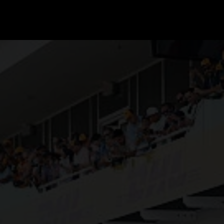
GRAND PRIX UPDATES
OVE
F1 UPDATES
FOUN
F1 KWALIFICATIES
GRAN
F1 RACES
GRAN
F1 KALENDER
F1 COUREURS KAMPIOENSCHAP