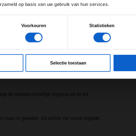
erzameld op basis van uw gebruik van hun services.
ndigen achter de
safety car.
De auto van Alonso is nog
Meer informatie?
Voorkeuren
Statistieken
JONGER DAN 24
24 JAAR OF OUDER
, and Alonso's car is being recovered ⚠️
#F1
eeg ons
privacybeleid
voor meer informatie over gegevensgebruik en -bes
DUDcImMz
Selectie toestaan
ge de eerdere onveilige vrijgave uit de pit.
de muur in gereden. De safety car wordt ingezet.