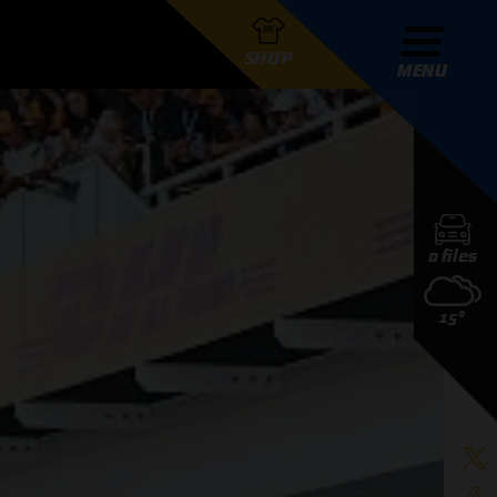
SHOP
MENU
R GRAND PRIX RADIO
0 files
DERS
15°
D PRIX RADIO TEAM
D PRIX RADIO ACTIES