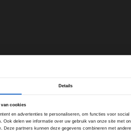
WELKOM BIJ GRAND PRIX RADIO
Details
Ben je 24 jaar of ouder?
ertentie instellingen aan en klik hieronder om door te gaan naar 
 van cookies
Advertentie instellingen
ent en advertenties te personaliseren, om functies voor social
Toon alle alcoholische drankenadvertenties (18+)
. Ook delen we informatie over uw gebruik van onze site met on
e. Deze partners kunnen deze gegevens combineren met andere i
Toon alle kansspelenadvertenties (24+)