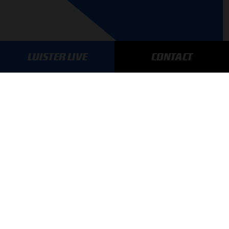
LUISTER LIVE
CONTACT
AANMELDEN
GA SNEL NAAR…
Max Verstappen nieuws
Grand Prix Kwalificaties