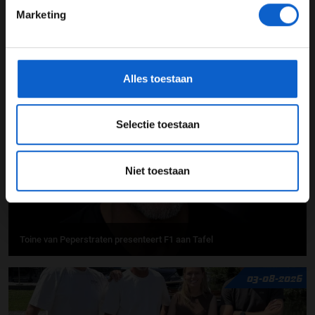
Marketing
*Raadpleeg ons
privacybeleid
voor meer informatie over
gegevensgebruik en -bescherming.
F1 aan Tafel: Verstappen voorziet geen toekomst in Formule 1
Alles toestaan
06-08-2026
Selectie toestaan
Niet toestaan
Toine van Peperstraten presenteert F1 aan Tafel
03-08-2026