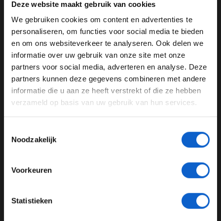
Deze website maakt gebruik van cookies
tank brandstof voor jouw personenauto bij TinQ en een
We gebruiken cookies om content en advertenties te
Flitsmeister One plus 1 jaar PRO in Raad het
WELKOM BIJ GRAND PRIX RADIO
personaliseren, om functies voor social media te bieden
Autogeluid.
en om ons websiteverkeer te analyseren. Ook delen we
Luister F1 aan Tafel via de
Grand Prix Radio
site, app of
informatie over uw gebruik van onze site met onze
Ben je 24 jaar of ouder?
jouw favoriete podcast plek!
partners voor social media, adverteren en analyse. Deze
Pas je advertentie instellingen aan en klik hieronder om
partners kunnen deze gegevens combineren met andere
door te gaan naar de website!
informatie die u aan ze heeft verstrekt of die ze hebben
verzameld op basis van uw gebruik van hun services.
Advertentie instellingen
F1 aan tafel
Toon alle alcoholische drankenadvertenties (18+)
Toestemmingsselectie
GERELATEERDE UPDATES
Toon alle kansspelenadvertenties (24+)
Noodzakelijk
07-08-2026
Meer informatie?
Voorkeuren
JONGER DAN 24
Statistieken
24 JAAR OF OUDER