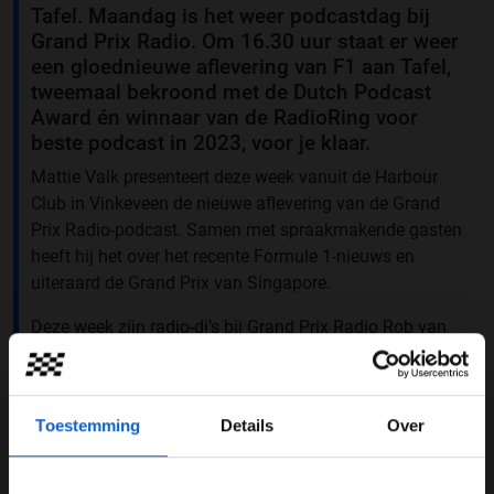
Tafel. Maandag is het weer podcastdag bij
Grand Prix Radio. Om 16.30 uur staat er weer
een gloednieuwe aflevering van F1 aan Tafel,
tweemaal bekroond met de Dutch Podcast
Award én winnaar van de RadioRing voor
beste podcast in 2023, voor je klaar.
Mattie Valk presenteert deze week vanuit de Harbour
Club in Vinkeveen de nieuwe aflevering van de Grand
Prix Radio-podcast. Samen met spraakmakende gasten
heeft hij het over het recente Formule 1-nieuws en
uiteraard de Grand Prix van Singapore.
Deze week zijn radio-dj’s bij Grand Prix Radio Rob van
Someren en Rick van Velthuysen te gast. Daarnaast
schuift ook Olav Mol, commentator Formule 1 bij Grand
Prix Radio, aan.
Toestemming
Details
Over
Raad het Autogeluid
Deze aflevering maak je ook kans op een gratis volle