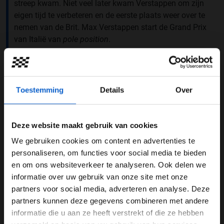
streep kwam. Niet veel later kwam Verstappen om zijn
eigen tijd te verbeteren en de eerste plaats weer over te
nemen van de Brit. Max Verstappen start de Grand Prix
van Italië van
pole position
.
Another record for Max 🤩
Verstappen takes his 45th pole for Red Bull overtaking
Toestemming
Details
Over
Sebastian Vettel's tally
#F1
#ItalianGP
pic.twitter.com/UuC0gmheXK
Deze website maakt gebruik van cookies
— Formula 1 (@F1)
September 6, 2025
We gebruiken cookies om content en advertenties te
Auto stuk beter
WELKOM BIJ GRAND PRIX RADIO
personaliseren, om functies voor social media te bieden
“Het is hier altijd erg lastig omdat we met weinig
en om ons websiteverkeer te analyseren. Ook delen we
downforce rijden. Het is heel makkelijk om een foutje te
informatie over uw gebruik van onze site met onze
Ben je 24 jaar of ouder?
maken, bijvoorbeeld bij het remmen. Ik ben heel blij met
partners voor social media, adverteren en analyse. Deze
Pas je advertentie instellingen aan en klik hieronder om
de ronden die ik heb gereden, het is echt fantastisch.”
partners kunnen deze gegevens combineren met andere
door te gaan naar de website!
Dat liet de Nederlander direct na de kwalificatie weten
informatie die u aan ze heeft verstrekt of die ze hebben