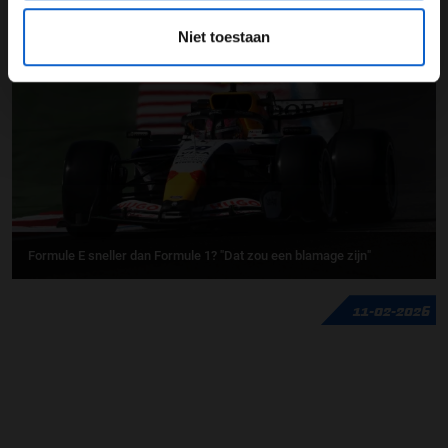
GERELATEERDE UPDATES
Niet toestaan
17-02-2026
Formule E sneller dan Formule 1? "Dat zou een blamage zijn"
11-02-2026