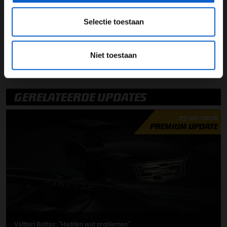
gemaakt”
Selectie toestaan
Mercedes AMG F1
Lewis Hamilton
Niet toestaan
Valtteri Bottas
Andrew Shovlin
GERELATEERDE UPDATES
27-01-2026
PREMIUM UPDATE
Valtteri Bottas: “Hadden wat problemen”