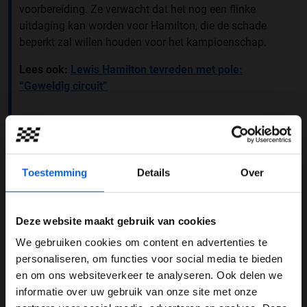
voorbereiding. Ze verwacht dat het nog een flinke
uitdaging kan worden voor Hamilton, die de schade
beperkt zal willen houden voor het kampioenschap.
Lees ook:
Lewis Hamilton tevreden met pole:
“Geweldig circuit”
Toestemming
Details
Over
Deze website maakt gebruik van cookies
We gebruiken cookies om content en advertenties te
WELKOM BIJ GRAND PRIX RADIO
personaliseren, om functies voor social media te bieden
en om ons websiteverkeer te analyseren. Ook delen we
informatie over uw gebruik van onze site met onze
Ben je 24 jaar of ouder?