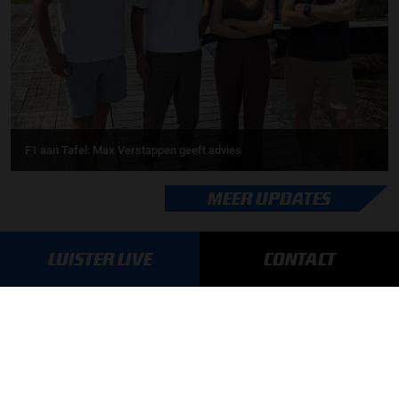
F1 aan Tafel: Max Verstappen geeft advies
MEER UPDATES
LUISTER LIVE
CONTACT
BLIJF OP DE HOOGTE!
SCHRIJF JE IN VOOR ONZE NIEUWSBRIEF