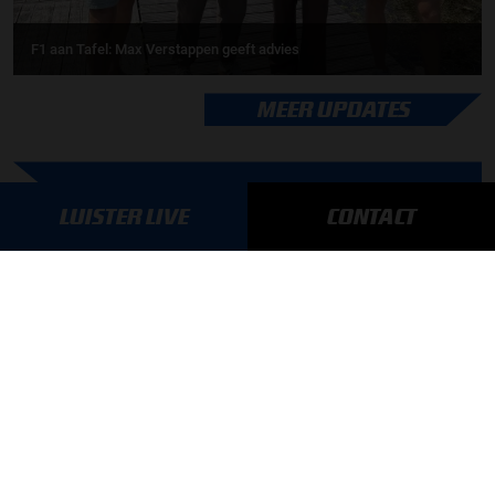
F1 aan Tafel: Max Verstappen geeft advies
MEER UPDATES
BLIJF OP DE HOOGTE!
LUISTER LIVE
CONTACT
SCHRIJF JE IN VOOR ONZE NIEUWSBRIEF
AANMELDEN