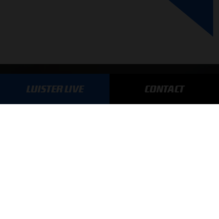
GA SNEL NAAR…
LUISTER LIVE
CONTACT
Max Verstappen nieuws
Grand Prix Kwalificaties
Grand Prix Races
Grand Prix Kalender
Aanmelden nieuwsbrief
ONLINE RADIO LUISTEREN