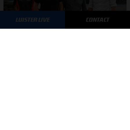
LUISTER LIVE
CONTACT
Autosport aan Tafel: Het volgende Nederlandse racetalent
03-08-2026
F1 aan Tafel: Max Verstappen geeft advies