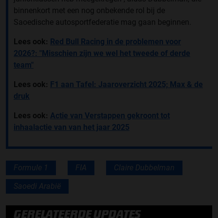
binnenkort met een nog onbekende rol bij de
Saoedische autosportfederatie mag gaan beginnen.
Lees ook:
Red Bull Racing in de problemen voor
2026?: "Misschien zijn we wel het tweede of derde
team"
Lees ook:
F1 aan Tafel: Jaaroverzicht 2025; Max & de
druk
Lees ook:
Actie van Verstappen gekroont tot
inhaalactie van van het jaar 2025
Formule 1
FIA
Claire Dubbelman
Saoedi Arabië
GERELATEERDE UPDATES