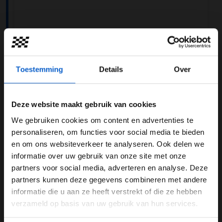
Toestemming
Details
Over
Deze website maakt gebruik van cookies
A post shared by Claire Dubbelman (@claire.dubbelman)
We gebruiken cookies om content en advertenties te
WELKOM BIJ GRAND PRIX RADIO
personaliseren, om functies voor social media te bieden
Carrière
en om ons websiteverkeer te analyseren. Ook delen we
informatie over uw gebruik van onze site met onze
Ben je 24 jaar of ouder?
Dubbelman heeft meerdere functies gehad binnen de
partners voor social media, adverteren en analyse. Deze
motorsport. Zo had ze een managementrol binnen het
Pas je advertentie instellingen aan en klik hieronder om
partners kunnen deze gegevens combineren met andere
FIA Formule 3 European Championship en in 2017
door te gaan naar de website!
informatie die u aan ze heeft verstrekt of die ze hebben
begon ze met haar werk bij de Fédération
verzameld op basis van uw gebruik van hun services.
Advertentie instellingen
Internationale. Halverwege 2022 kwam ze bij race
control te zitten en daar kreeg ze per 2024 de rol van