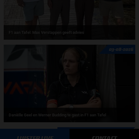
F1 aan Tafel: Max Verstappen geeft advies
03-08-2026
Daniëlle Geel en Werner Budding te gast in F1 aan Tafel
MEER UPDATES
LUISTER LIVE
CONTACT