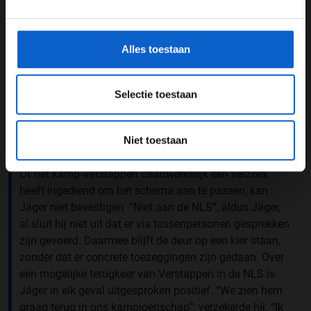
*Raadpleeg ons
privacybeleid
voor meer informatie over
gegevensgebruik en -bescherming.
Alles toestaan
Selectie toestaan
Een bericht gedeeld door Max Verstappen (@maxverstappen1)
Niet toestaan
Verzoek ingediend
Of het kamp-Verstappen daadwerkelijk een verzoek
heeft ingediend om het schema aan te passen, kan
Jäger niet bevestigen. “Niet aan de NLS”, aldus Jäger,
al sluit hij niet uit dat er via tussenpersonen gesprekken
zijn gevoerd. Daarmee blijft de deur op een kier staan,
zonder dat er concrete toezeggingen zijn gedaan. Over
een mogelijke terugkeer van Verstappen in de NLS is
Jäger in elk geval uitgesproken positief. “We zien hem
graag terug in ons kampioenschap”, verzekerde hij. “Ik