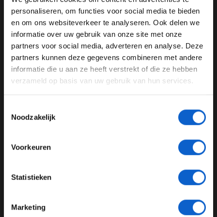
dat graag. Maar dat moet nog onderzocht worden.”
WELKOM BIJ GRAND PRIX RADIO
personaliseren, om functies voor social media te bieden
en om ons websiteverkeer te analyseren. Ook delen we
informatie over uw gebruik van onze site met onze
Ben je 24 jaar of ouder?
partners voor social media, adverteren en analyse. Deze
Pas je advertentie instellingen aan en klik hieronder om
partners kunnen deze gegevens combineren met andere
door te gaan naar de website!
informatie die u aan ze heeft verstrekt of die ze hebben
verzameld op basis van uw gebruik van hun services.
Advertentie instellingen
Toon alle alcoholische drankenadvertenties (18+)
Toestemmingsselectie
Toon alle kansspelenadvertenties (24+)
Noodzakelijk
Meer informatie?
Voorkeuren
Dit bericht op Instagram bekijken
JONGER DAN 24
Statistieken
24 JAAR OF OUDER
Marketing