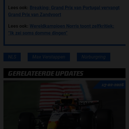
Lees ook:
Breaking: Grand Prix van Portugal vervangt
Grand Prix van Zandvoort
Lees ook:
Wereldkampioen Norris toont zelfkritiek:
“Ik zei soms domme dingen”
NLS
Max Verstappen
Nürburgring
GERELATEERDE UPDATES
17-02-2026