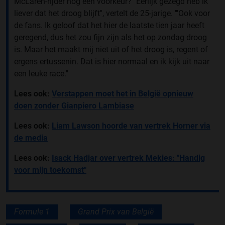
McLaren-rijder nog een voorkeur?
''Eerlijk gezegd heb ik
liever dat het droog blijft'', vertelt de 25-jarige.
'''Ook
voor
de fans. Ik geloof dat het hier de laatste tien jaar heeft
geregend, dus het zou fijn zijn als het op zondag droog
is.
Maar het maakt mij niet uit of het droog is, regent of
ergens ertussenin. Dat is hier normaal en ik kijk uit naar
een leuke race.''
Lees ook:
Verstappen moet het in België opnieuw
doen zonder Gianpiero Lambiase
Lees ook:
Liam Lawson hoorde van vertrek Horner via
de media
Lees ook:
Isack Hadjar over vertrek Mekies: "Handig
voor mijn toekomst"
Formule 1
Grand Prix van België