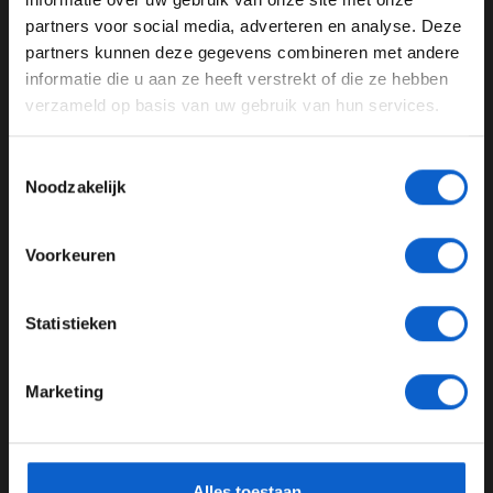
Ben je 24 jaar of ouder?
partners voor social media, adverteren en analyse. Deze
Pas je advertentie instellingen aan en klik hieronder om
partners kunnen deze gegevens combineren met andere
door te gaan naar de website!
informatie die u aan ze heeft verstrekt of die ze hebben
verzameld op basis van uw gebruik van hun services.
Advertentie instellingen
Toon alle alcoholische drankenadvertenties (18+)
Toestemmingsselectie
Toon alle kansspelenadvertenties (24+)
Noodzakelijk
Dit bericht op Instagram bekijken
Meer informatie?
Voorkeuren
JONGER DAN 24
Statistieken
24 JAAR OF OUDER
Marketing
*Raadpleeg ons
privacybeleid
voor meer informatie over
gegevensgebruik en -bescherming.
Een bericht gedeeld door McLaren (@mclaren)
Alles toestaan