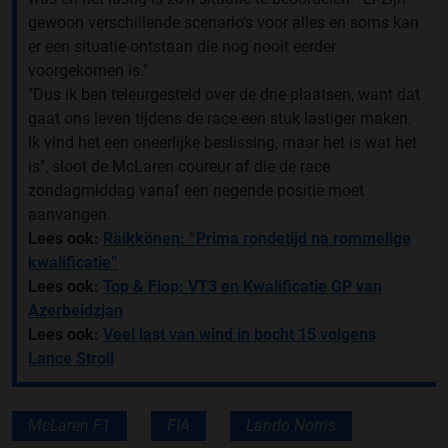
gewoon verschillende scenario's voor alles en soms kan
er een situatie ontstaan die nog nooit eerder
voorgekomen is."
"Dus ik ben teleurgesteld over de drie plaatsen, want dat
gaat ons leven tijdens de race een stuk lastiger maken.
Ik vind het een oneerlijke beslissing, maar het is wat het
is", sloot de McLaren coureur af die de race
zondagmiddag vanaf een negende positie moet
aanvangen.
Lees ook:
Räikkönen: “Prima rondetijd na rommelige
kwalificatie”
Lees ook:
Top & Flop: VT3 en Kwalificatie GP van
Azerbeidzjan
Lees ook:
Veel last van wind in bocht 15 volgens
Lance Stroll
McLaren F1
FIA
Lando Norris