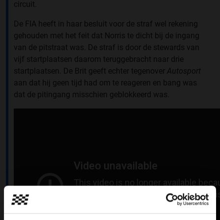
circuit.
De FIA heeft in haar besluit voor de straf wel rekening
gehouden met het feit dat Norris te dicht bij de ingang
van de pitstraat was. De straf is door de stewards van
vijf startplaatsen daarom teruggebracht naar drie
startplaatsen. De Brit geeft echter tegenover
Autosport
aan dat hij geen tijd had om te reageren en bang was
dat de pitingang misschien geblokkeerd was.