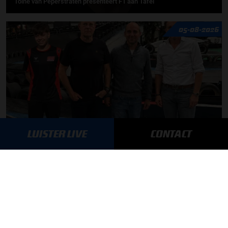
Toine van Peperstraten presenteert F1 aan Tafel
05-08-2026
LUISTER LIVE
CONTACT
Autosport aan Tafel: Het volgende Nederlandse racetalent
03-08-2026