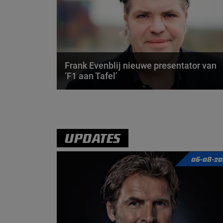
Frank Evenblij nieuwe presentator van
‘F1 aan Tafel’
Frank Evenblij is met ingang van dit Formule 1-
seizoen de nieuwe presentator van de zeer
populaire...
door
de redactie Grand Prix Radio
UPDATES
06-08-20