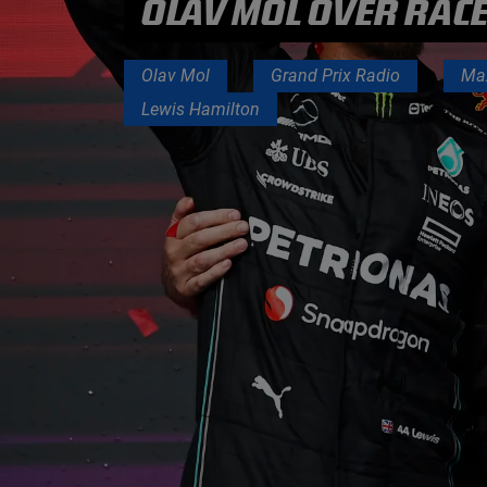
OLAV MOL OVER RACE
PODCASTS
Olav Mol
Grand Prix Radio
Ma
Lewis Hamilton
HOE TE BELUISTEREN?
PODCAST PRESENTATOREN
PODCAST F1 AAN TAFEL
PODCAST AUTOSPORT AAN TAFEL