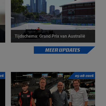
Tijdschema: Grand Prix van Australië
Het is eindelijk weer zover, het Formule 1-seizoen
MEER UPDATES
gaat beginnen. Dit weekend vindt de Grand Prix...
door
Zus Veldkamp
26
05-08-2026