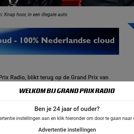
: Knap hoor, in een illegale auto
ix Radio, blikt terug op de Grand Prix van
wogen raceweekend, het weekend waar
WELKOM BIJ GRAND PRIX RADIO
t, Lewis Hamilton en Charles Leclerc worden
an Daniël Ricciardo.
tappen wint hij de sprintrace en de hoofdrace. Zo
Ben je 24 jaar of ouder?
mdat Lewis Hamilton zijn beste race van het seizoen
ertentie instellingen aan en klik hieronder om door te gaan naar 
ijn race nog worden getwijfeld.
Advertentie instellingen