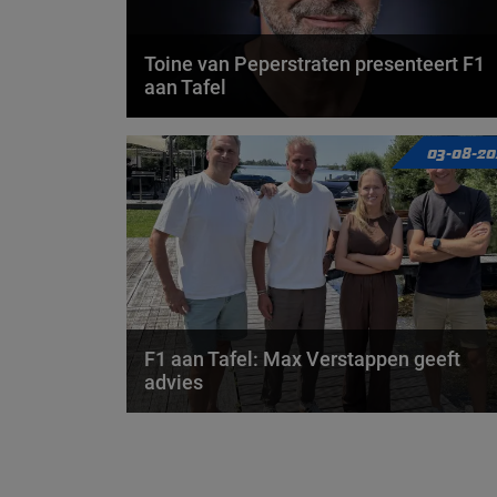
Toine van Peperstraten presenteert F1
aan Tafel
Rob van Someren, Beitske Visser en Frans
03-08-20
Verschuur schuiven aan in de nieuwe F1 aan Tafel.
Iedere...
door
Tim Koenders
F1 aan Tafel: Max Verstappen geeft
advies
Max Verstappen adviseert Red Bull. Gaat George
Russell weg bij Mercedes? En moet de budgetcap...