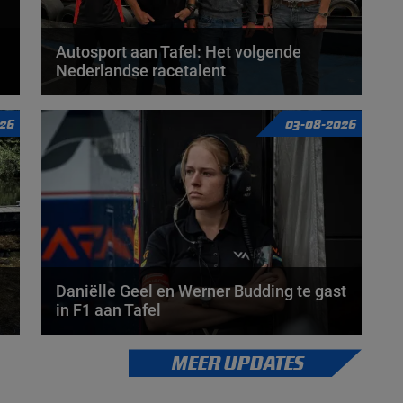
Autosport aan Tafel: Het volgende
Nederlandse racetalent
Hoe klim je naar te top in de racewereld? Wat is er
26
03-08-2026
nodig om alles uit je carrière te halen? En hoe...
door
de redactie van Grand Prix Radio
Daniëlle Geel en Werner Budding te gast
in F1 aan Tafel
Daniëlle Geel, Werner Budding en Ronald Molendijk
MEER UPDATES
schuiven aan in de nieuwe F1 aan Tafel. Maandag...