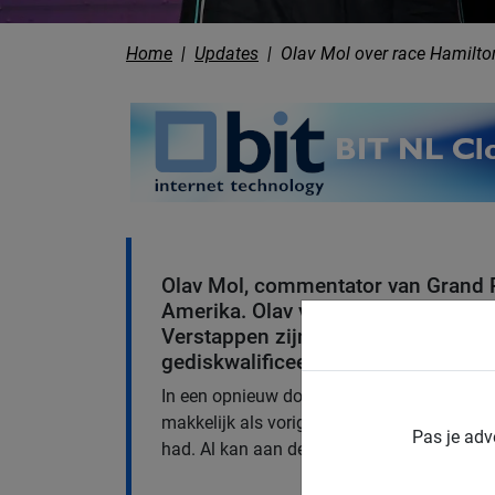
Home
Updates
Olav Mol over race Hamilton
Olav Mol, commentator van Grand Pr
Amerika. Olav vertelt over een be
Verstappen zijn vijftigste race win
gediskwalificeerd en de terugkeer v
In een opnieuw dominant weekend voor Vers
makkelijk als vorige races ging het niet, o
Pas je adv
had. Al kan aan de geloofwaardigheid van z