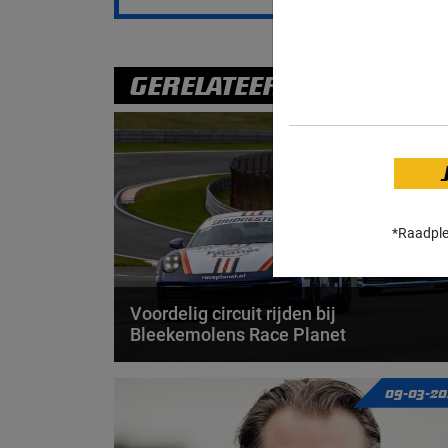
GERELATEERDE UPDATES
29-07-2
*Raadpl
Voordelig circuit rijden bij
Bleekemolens Race Planet
De samenwerking tussen Grand Prix Radio en
09-03-20
Bleekemolens Race Planet levert niet alleen mooie...
door
de redactie Grand Prix Radio