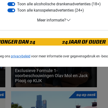
Toon alle alcoholische drankenadvertenties (18+)
Toon alle kansspelenadvertenties (24+)
Meer informatie?
026
01-06-2026
JONGER DAN 24
24 JAAR OF OUDER
eeg ons
privacybeleid
voor meer informatie over gegevensgebruik en -bes
Exclusieve Formule 1-
voorbeschouwingen Olav Mol en Jack
Plooij op KIJK
Goed nieuws voor Formule 1-liefhebbers in
26
04-03-2026
Nederland: de vertrouwde stemmen van Olav Mol en
Jack...
door
de redactie Grand Prix Radio