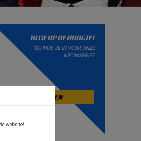
BLIJF OP DE HOOGTE!
SCHRIJF JE IN VOOR ONZE
NIEUWSBRIEF
AANMELDEN
de website!