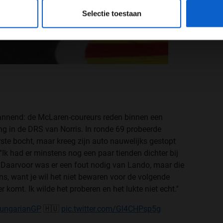
eeg ons
privacybeleid
voor meer informatie over gegevensgebruik en -bes
Selectie toestaan
pannend: de McLaren-coureurs reden binnen een
ng in de DRS van Norris. In ronde 69 probeerde
erste bocht, maar kreeg zijn auto nauwelijks gestopt
''Ik had er minstens nog een paar tienden dichter bij
. ''Daarvoor was er een fout nodig van Lando, maar die
, want je wil het niet bewaren voor de volgende
 komt. Ik wilde het proberen en het lukte niet echt.''
ungarianGP
🇭🇺
pic.twitter.com/Gl4CHPsp5g