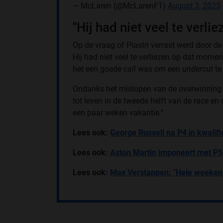
— McLaren (@McLarenF1)
August 3, 2025
''Hij had niet veel te verliez
Op de vraag of Piastri verrast werd door de
Hij had niet veel te verliezen op dat momen
het een goede
call
was om een
undercut
te 
Ondanks het mislopen van de overwinning is
tot leven in de tweede helft van de race en 
een paar weken vakantie.''
Lees ook:
George Russell na P4 in kwalific
Lees ook:
Aston Martin imponeert met P5 en
Lees ook:
Max Verstappen: "Hele weekend