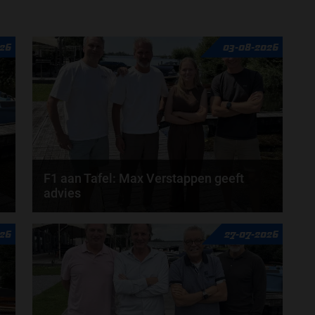
26
03-08-2026
F1 aan Tafel: Max Verstappen geeft
advies
n
Max Verstappen adviseert Red Bull. Gaat George
026
27-07-2026
Russell weg bij Mercedes? En moet de budgetcap...
door
de redactie van Grand Prix Radio