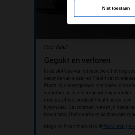
*Raadpl
Niet toestaan
Foto: Pirelli
Gegokt en verloren
In de slotfase van de race werd het nog s
seconde van elkaar en Piastri zat rondenla
Piastri zijn teamgenoot in te halen in de e
waardoor hij zijn teamgenoot bijna raakte. 
moeten zitten'', oordeelt Piastri na de race
kwam niet. Dat moment was mijn beste kans
ronde terwijl het daarna misschien niet meer
Mega shift out there, Osc 🧡
#McLaren
|
#H