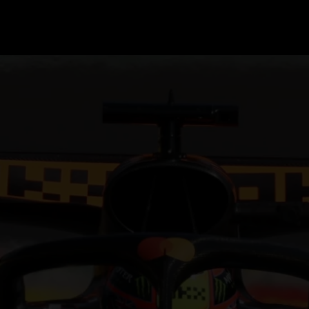
GRAND PRIX UPDATES
OVE
F1 UPDATES
FOUN
F1 KWALIFICATIES
GRAN
F1 RACES
GRAN
F1 KALENDER
F1 COUREURS KAMPIOENSCHAP