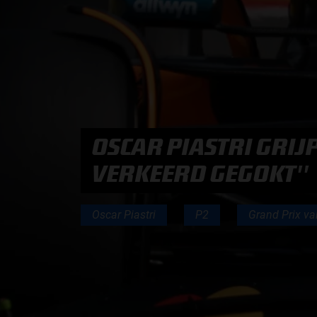
PODCASTS
HOE TE BELUISTEREN?
PODCAST PRESENTATOREN
OSCAR PIASTRI GRIJ
PODCAST F1 AAN TAFEL
VERKEERD GEGOKT''
PODCAST AUTOSPORT AAN TAFEL
Oscar Piastri
P2
Grand Prix va