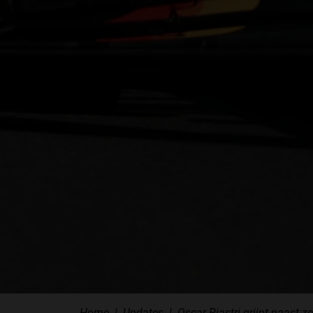
Home
Updates
Oscar Piastri grijpt naast z