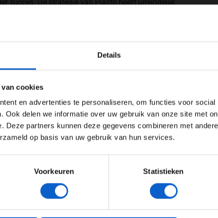
r succes. De strategie van Piastri heeft uiteindelijk
 met
F1.com
. ''Ik heb zo hard gepusht als ik kon. Nadat
, besefte ik me dat ik hem moest inhalen op de baan
WELKOM BIJ GRAND PRIX RADIO
daan op deze baan. We hebben een paar dingen
 en helaas hebben we voor deze race verkeerd
Details
Ben je 24 jaar of ouder?
ertentie instellingen aan en klik hieronder om door te gaan naar 
 van cookies
Advertentie instellingen
ent en advertenties te personaliseren, om functies voor social
Toon alle alcoholische drankenadvertenties (18+)
. Ook delen we informatie over uw gebruik van onze site met on
e. Deze partners kunnen deze gegevens combineren met andere i
Toon alle kansspelenadvertenties (24+)
erzameld op basis van uw gebruik van hun services.
Meer informatie?
Voorkeuren
Statistieken
JONGER DAN 24
24 JAAR OF OUDER