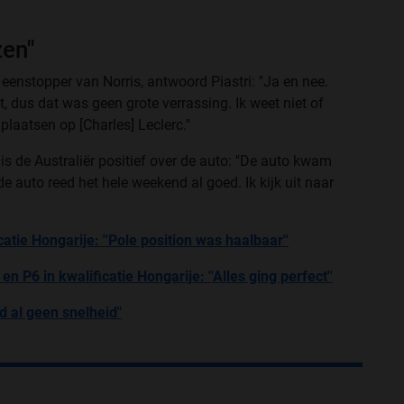
en''
 eenstopper van Norris, antwoord Piastri: ''Ja en nee.
t, dus dat was geen grote verrassing. Ik weet niet of
plaatsen op [Charles] Leclerc.''
 de Australiër positief over de auto: ''De auto kwam
de auto reed het hele weekend al goed. Ik kijk uit naar
atie Hongarije: ''Pole position was haalbaar''
 P6 in kwalificatie Hongarije: ''Alles ging perfect''
 al geen snelheid"