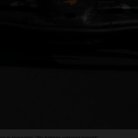
ege in Hongarije: ''We hebben verkeerd gegokt''