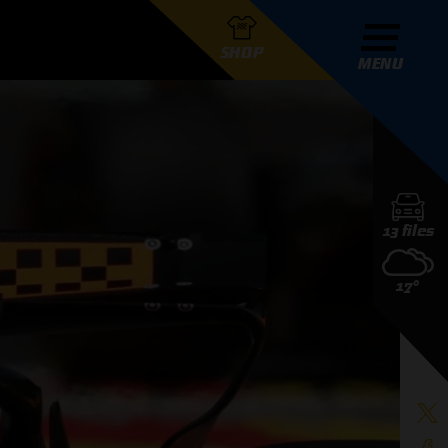
SHOP
MENU
R GRAND PRIX RADIO
13 files
DERS
17°
D PRIX RADIO TEAM
D PRIX RADIO ACTIES