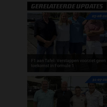
GERELATEERDE UPDATES
07-08-20
F1 aan Tafel: Verstappen voorziet geen
toekomst in Formule 1
Max Verstappen wil géén Formule 1-team, de FIA e
31-07-2
de motorfabrikanten zaten niet op één lijn en...
door
de redactie van Grand Prix Radio