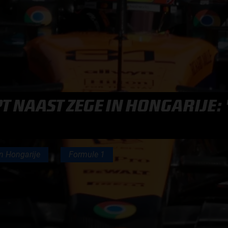
F1 TEAMS KAMPIOENSCHAP
MAX VERSTAPPEN
RACE GEMIST
PT NAAST ZEGE IN HONGARIJE:
AANMELDEN NIEUWSBRIEF
n Hongarije
Formule 1
NEEM CONTACT OP