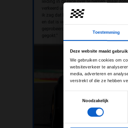
leiding in de race over te nemen, maar zonde
verkeerd uitgepakt, zo deelt hij na de race
ik zag dat Lando voor een eenstopper ging
en dat is veel makkelijker gezegd dan ge
geprobeerd, maar het was sowieso een gok
Toestemming
gegokt.''
Pas je adv
Deze website maakt gebruik
We gebruiken cookies om cont
websiteverkeer te analyseren
media, adverteren en analys
verstrekt of die ze hebben v
Toestemmingsselectie
Noodzakelijk