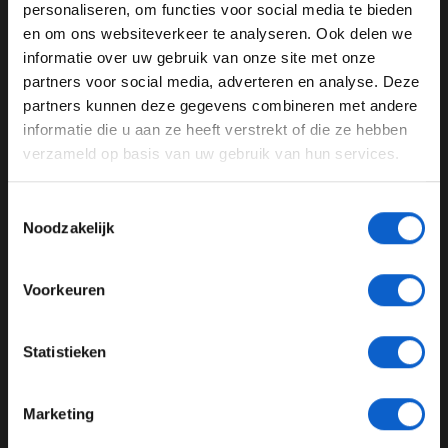
WELKOM BIJ GRAND PRIX RADIO
Aldus een vrolijke Piastri.
personaliseren, om functies voor social media te bieden
en om ons websiteverkeer te analyseren. Ook delen we
informatie over uw gebruik van onze site met onze
Ben je 24 jaar of ouder?
partners voor social media, adverteren en analyse. Deze
Pas je advertentie instellingen aan en klik hieronder om
partners kunnen deze gegevens combineren met andere
door te gaan naar de website!
informatie die u aan ze heeft verstrekt of die ze hebben
verzameld op basis van uw gebruik van hun services.
Advertentie instellingen
Toon alle alcoholische drankenadvertenties (18+)
Toestemmingsselectie
Toon alle kansspelenadvertenties (24+)
Noodzakelijk
Meer informatie?
Voorkeuren
View this post on Instagram
JONGER DAN 24
Statistieken
24 JAAR OF OUDER
Marketing
*Raadpleeg ons
privacybeleid
voor meer informatie over