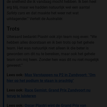
de snelheid die ik vandaag mocht hebben. Ik ben heel
erg blij, maar we hadden natuurlijk wel een aantal
Safety cars
en dat maakte het weer net wat
uitdagender.” Vertelt de Australiër.
Trots
Uiteraard bedankt Piastri ook zijn team nog even: “We
hebben alles doorstaan en ik ben trots op het gehele
team. Het was natuurlijk niet alleen ik die beter is
geworden om dit nu te bereiken, maar ook het gehele
team om mij heen. Zonder hen was dit nu niet mogelijk
geweest.”
Lees ook:
Max Verstappen na P2 in Zandvoort: "Om
hier op het podium te staan is prachtig"
Lees ook:
Race Gemist: Grand Prix Zandvoort nu
terug te luisteren
Lees ook:
Oscar Piastri wint de Grand Prix van