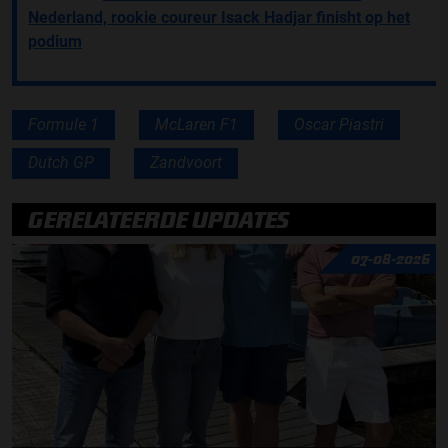
Nederland, rookie coureur Isack Hadjar finisht op het
podium
Formule 1
McLaren F1
Oscar Piastri
Dutch GP
Zandvoort
GERELATEERDE UPDATES
07-08-2026