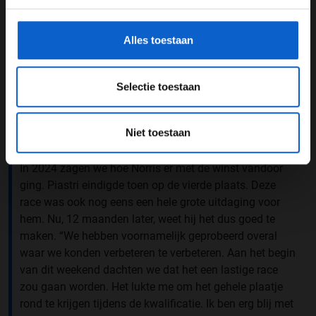
gegevensgebruik en -bescherming.
Alles toestaan
Selectie toestaan
A post shared by FORMULA 1® (@f1)
Niet toestaan
Verbeteringen
In 2024 zagen we hoe Norris er met de winst vandoor
ging. Piastri eindigde toen op de vierde plaats. Deze
race was ook nog eens een hele grote uitdaging voor
hem. Nu, 12 maanden later, weet hij het dus goed te
maken. “We hebben voornamelijk geprobeerd overal
waar we konden verbeteren te verbeteren. Aan het begin
van dit weekend dachten we dat het een lastige race
zou gaan worden. Het lukte me om het gehele plaatje
rond te krijgen tijdens de kwalificatie. Ik ben erg blij met