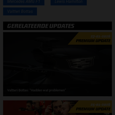
Mercedes AMG F1
Lewis Hamilton
Valtteri Bottas
GERELATEERDE UPDATES
27-01-2026
PREMIUM UPDATE
Valtteri Bottas: “Hadden wat problemen”
25-01-2026
PREMIUM UPDATE