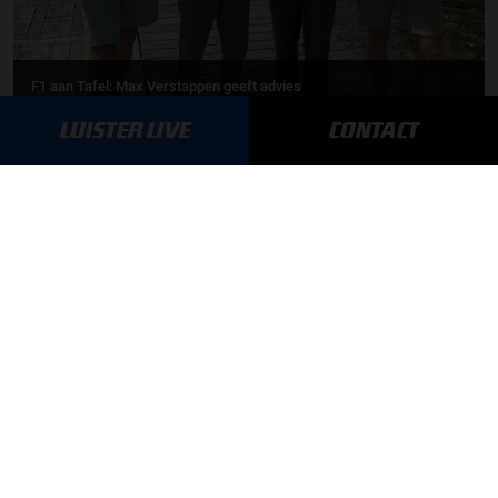
F1 aan Tafel: Max Verstappen geeft advies
LUISTER LIVE
CONTACT
MEER UPDATES
BLIJF OP DE HOOGTE!
SCHRIJF JE IN VOOR ONZE NIEUWSBRIEF
AANMELDEN