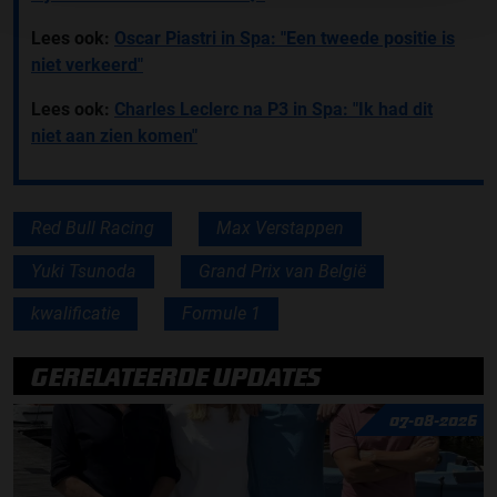
Lees ook:
Oscar Piastri in Spa: "Een tweede positie is
niet verkeerd"
Lees ook:
Charles Leclerc na P3 in Spa: "Ik had dit
niet aan zien komen"
Red Bull Racing
Max Verstappen
Yuki Tsunoda
Grand Prix van België
kwalificatie
Formule 1
GERELATEERDE UPDATES
07-08-2026