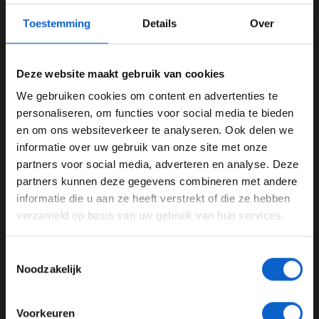
de McLarens, maar over het algemeen was het geen
Toestemming
Details
Over
goede kwalificatie'', deelt Verstappen met
F1.com.
''Moeten realistisch blijven''
Deze website maakt gebruik van cookies
De Nederlander denkt dat vechten om de overwinning
We gebruiken cookies om content en advertenties te
lastig zal zijn, ondanks zijn sprintoverwinning in Spa.
WELKOM BIJ GRAND PRIX RADIO
personaliseren, om functies voor social media te bieden
''Als het regent, kan je niets zien, dus dan kan je niets
en om ons websiteverkeer te analyseren. Ook delen we
doen in de openingsronde. Ik hoop dat we kunnen
informatie over uw gebruik van onze site met onze
Ben je 24 jaar of ouder?
vechten voor een podiumplek, maar McLaren is
partners voor social media, adverteren en analyse. Deze
normaliter ook snel in natte omstandigheden. We
Pas je advertentie instellingen aan en klik hieronder om
partners kunnen deze gegevens combineren met andere
moeten realistisch blijven en eerst aan onze balans
door te gaan naar de website!
informatie die u aan ze heeft verstrekt of die ze hebben
werken.''
verzameld op basis van uw gebruik van hun services.
Advertentie instellingen
Mood after that Dou-Bull Q3 appearance 😁
#F1
||
Toon alle alcoholische drankenadvertenties (18+)
#BelgianGP
🇧🇪
pic.twitter.com/D3K195bI1i
Toestemmingsselectie
Toon alle kansspelenadvertenties (24+)
Noodzakelijk
— Oracle Red Bull Racing (@redbullracing)
July 26,
Meer informatie?
2025
Voorkeuren