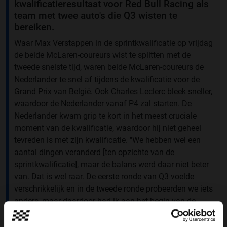
kwalificatieresultaat voor Red Bull Racing als
team met twee auto's die Q3 wisten te
bereiken.
Waar Max Verstappen in de sprintkwalificatie op vrijdag
de beide McLaren-coureurs wist te splitten met de
tweede snelste tijd, waren beide McLaren-coureurs de
Nederlander te snel af tijdens de kwalificatie voor de
Grand Prix van België. Ook Charles Leclerc bleek sneller,
waardoor de Nederlander vanaf P4 zal starten. De
Nederlander kwam grip te kort in het meest cruciale
moment van de kwalificatie, waardoor hij niet geheel
tevreden is met zijn kwalificatie. ''We hebben wel een
aantal dingen veranderd [ten opzichte van de
sprintkwalificatie], maar de balans werd daar niet beter
van. Dat is wel raar. De eerste ronde van Q3 voelde
verschrikkelijk en in de tweede ronde probeerden we iets
anders, maar daardoor had ik aan het begin van de
ronde geen grip. Daarmee verloor ik al twee tienden, dat
was niet ideaal. Zonder dat moment zat ik best dicht bij