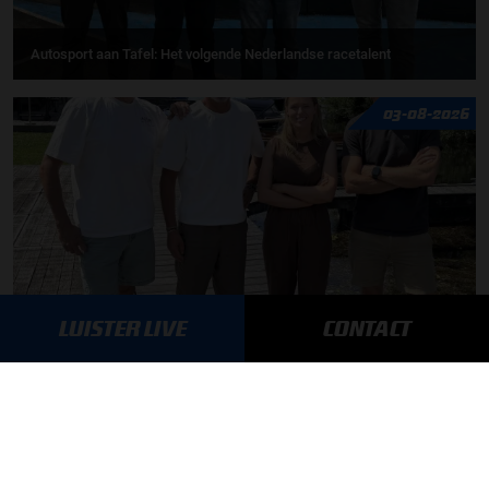
Autosport aan Tafel: Het volgende Nederlandse racetalent
03-08-2026
LUISTER LIVE
CONTACT
F1 aan Tafel: Max Verstappen geeft advies
MEER UPDATES