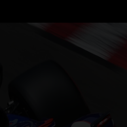
GRAND PRIX UPDATES
OVE
F1 UPDATES
FOUN
F1 KWALIFICATIES
GRAN
F1 RACES
GRAN
F1 KALENDER
F1 COUREURS KAMPIOENSCHAP