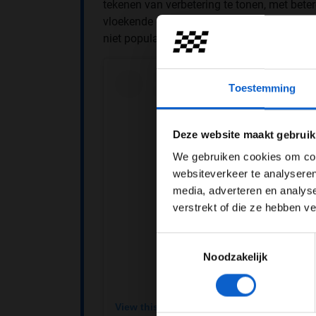
tekenen van verbetering te tonen, met beter
vloekende gedrag van de jonge Japanner bl
niet populair bij Helmut Marko.
Toestemming
Pas je adv
Deze website maakt gebruik
We gebruiken cookies om cont
websiteverkeer te analyseren
media, adverteren en analys
verstrekt of die ze hebben v
Toestemmingsselectie
Noodzakelijk
View this post on Instagram