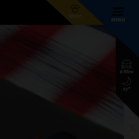
SHOP
MENU
R GRAND PRIX RADIO
6 files
DERS
17°
D PRIX RADIO TEAM
D PRIX RADIO ACTIES