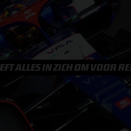
F1 TEAMS KAMPIOENSCHAP
MAX VERSTAPPEN
RACE GEMIST
EFT ALLES IN ZICH OM VOOR RE
AANMELDEN NIEUWSBRIEF
NEEM CONTACT OP