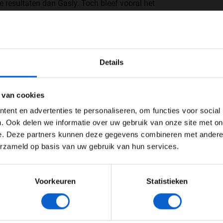
e resultaten dan Gasly. Toch bleef vooral het
ijven hangen bij fans en zo maakte Yuki zich ook
WELKOM BIJ GRAND PRIX RADIO
Details
Ben je 24 jaar of ouder?
ertentie instellingen aan en klik hieronder om door te gaan naar 
 van cookies
Advertentie instellingen
ent en advertenties te personaliseren, om functies voor social
Toon alle alcoholische drankenadvertenties (18+)
. Ook delen we informatie over uw gebruik van onze site met on
e. Deze partners kunnen deze gegevens combineren met andere i
Toon alle kansspelenadvertenties (24+)
erzameld op basis van uw gebruik van hun services.
Meer informatie?
Voorkeuren
Statistieken
JONGER DAN 24
24 JAAR OF OUDER