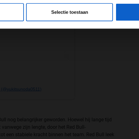
eeg ons
privacybeleid
voor meer informatie over gegevensgebruik en -bes
Selectie toestaan
a (@yukitsunoda0511)
Bull nog belangrijker geworden. Hoewel hij lange tijd
 vanwege zijn lengte, door het Red Bull-
t een stabiele kracht binnen het team. Red Bull leek