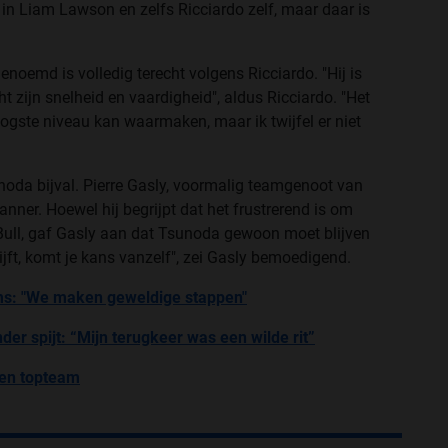
in Liam Lawson en zelfs Ricciardo zelf, maar daar is
enoemd is volledig terecht volgens Ricciardo. "Hij is
t zijn snelheid en vaardigheid", aldus Ricciardo. "Het
oogste niveau kan waarmaken, maar ik twijfel er niet
noda bijval. Pierre Gasly, voormalig teamgenoot van
anner. Hoewel hij begrijpt dat het frustrerend is om
Bull, gaf Gasly aan dat Tsunoda gewoon moet blijven
lijft, komt je kans vanzelf", zei Gasly bemoedigend.
ams: "We maken geweldige stappen"
r spijt: “Mijn terugkeer was een wilde rit”
een topteam