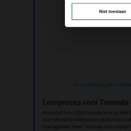
*Raadpl
Niet toestaan
A post shared by Yuki Tsunod
Leerproces voor Tsunoda
Inmiddels is in 2024 Tsunoda's rol bij Red 
over het hoofd werd gezien, en dat was niet
management, heeft Tsunoda zich ontpopt to