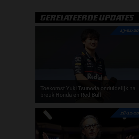
GERELATEERDE UPDATES
13-01-2
Toekomst Yuki Tsunoda onduidelijk na
breuk Honda en Red Bull
Honda heeft laten weten dat Yuki Tsunoda nog altij
28-12-2
wordt beschouwd als een van zijn coureurs, maar...
door
Sophie Boelhouwers