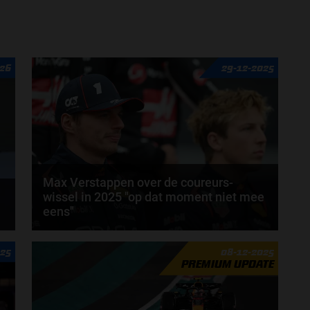
026
29-12-2025
Max Verstappen over de coureurs-
wissel in 2025 "op dat moment niet mee
eens"
d
Als er iets is waar Red Bull om bekendstaat, dan is
025
08-12-2025
het de snelle wisseling tussen zijn coureurs. In...
PREMIUM UPDATE
door
Elvira Kieboom