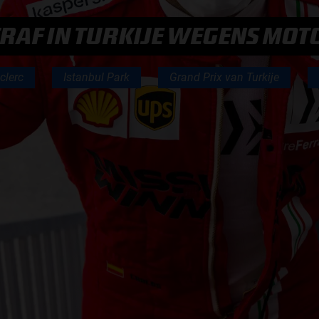
F1 TEAMS KAMPIOENSCHAP
TRAF IN TURKIJE WEGENS MO
MAX VERSTAPPEN
clerc
Istanbul Park
Grand Prix van Turkije
RACE GEMIST
AANMELDEN NIEUWSBRIEF
NEEM CONTACT OP