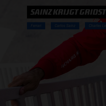
SAINZ KRIJGT GRIDS
PODCASTS
Ferrari
Carlos Sainz
Charles Le
HOE TE BELUISTEREN?
PODCAST PRESENTATOREN
PODCAST F1 AAN TAFEL
PODCAST AUTOSPORT AAN TAFEL