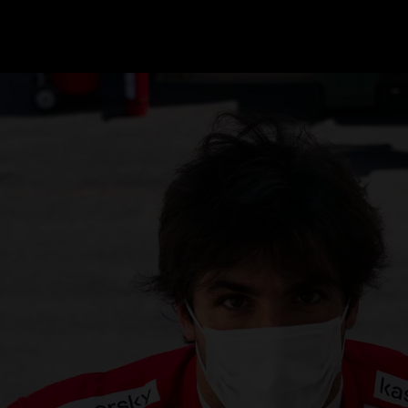
GRAND PRIX UPDATES
OVE
F1 UPDATES
FOUN
F1 KWALIFICATIES
GRAN
F1 RACES
GRAN
F1 KALENDER
F1 COUREURS KAMPIOENSCHAP