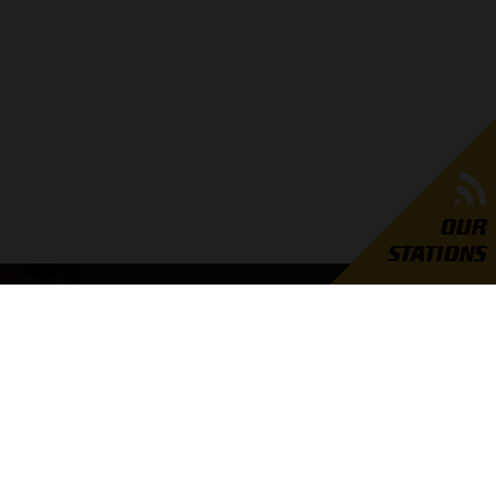
OUR
STATIONS
GRAND PRIX RADIO
er Grand Prix Radio
unders
ties