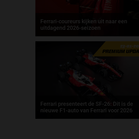
Ferrari-coureurs kijken uit naar een
uitdagend 2026-seizoen
Lewis Hamilton rijdt in 2027 al 20 jaar in de Formule
23-01-2
1. Toch geeft de Brit aan dat 2026 misschien...
PREMIUM UPDA
door
Elvira Kieboom
Ferrari presenteert de SF-26: Dit is de
nieuwe F1-auto van Ferrari voor 2026
Ferrari is het volgende team die de auto presenteert
voor het Formule 1-seizoen van 2026. Dit is de...