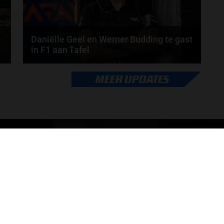
Daniëlle Geel en Werner Budding te gast
in F1 aan Tafel
Daniëlle Geel, Werner Budding en Ronald Molendijk
MEER UPDATES
schuiven aan in de nieuwe F1 aan Tafel. Maandag...
door
de redactie van Grand Prix Radio
ONLINE RADIO LUISTEREN
Luisteren naar Grand Prix Radio
Ov
Luisteren naar Grand Prix Classics
Fo
Luisteren naar Grand Prix Dance
Ac