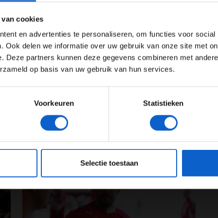
ies van de verbeterde krachtbron en heeft daarom
ertentie instellingen aan en klik hieronder om door te gaan naar 
 van cookies
 te geven.
Advertentie instellingen
ent en advertenties te personaliseren, om functies voor social
en met maken onnodige fouten”
Toon alle alcoholische drankenadvertenties (18+)
. Ook delen we informatie over uw gebruik van onze site met on
e. Deze partners kunnen deze gegevens combineren met andere i
Toon alle kansspelenadvertenties (24+)
ning voor Porsche en Audi’
erzameld op basis van uw gebruik van hun services.
 om griplevels te verbeteren
Meer informatie?
Voorkeuren
Statistieken
JONGER DAN 24
24 JAAR OF OUDER
eeg ons
privacybeleid
voor meer informatie over gegevensgebruik en -bes
026
24-01-2026
Selectie toestaan
TE
PREMIUM UPDATE