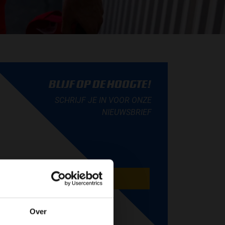
BLIJF OP DE HOOGTE!
SCHRIJF JE IN VOOR ONZE
NIEUWSBRIEF
AANMELDEN
Over