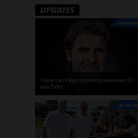
door
Jarlo van der Vloed
UPDATES
06-08-20
Toine van Peperstraten presenteert F1
aan Tafel
Rob van Someren, Beitske Visser en Frans
03-08-20
Verschuur schuiven aan in de nieuwe F1 aan Tafel.
Iedere...
door
Tim Koenders