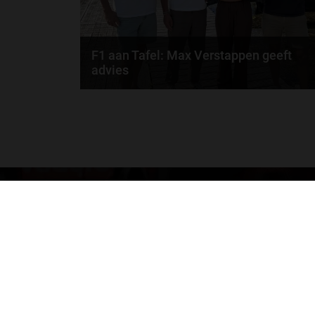
F1 aan Tafel: Max Verstappen geeft
advies
Max Verstappen adviseert Red Bull. Gaat George
Russell weg bij Mercedes? En moet de budgetcap...
door
de redactie van Grand Prix Radio
GA SNEL NAAR…
Max Verstappen nieuws
Grand Prix Kwalificaties
Grand Prix Races