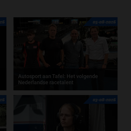
door
Tim Koenders
26
05-08-2026
Autosport aan Tafel: Het volgende
Nederlandse racetalent
Hoe klim je naar te top in de racewereld? Wat is er
26
03-08-2026
nodig om alles uit je carrière te halen? En hoe...
door
de redactie van Grand Prix Radio