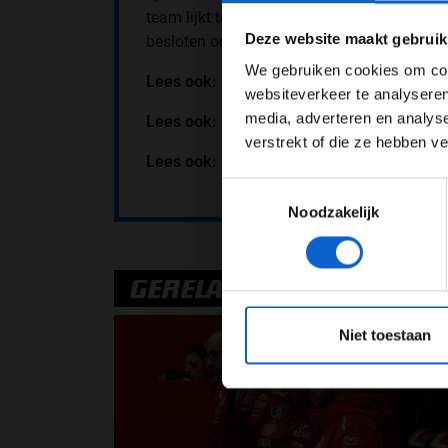
team lijkt tevreden te zijn over de prestat
Pas je adv
Deze website maakt gebruik
besloten om ook Sainz de verbeterde motor
We gebruiken cookies om cont
Lees ook:
Gasly: “AlphaTauri moet stopp
websiteverkeer te analyseren
media, adverteren en analys
Lees ook: ‘
Motorreglement 2026 rond, ope
verstrekt of die ze hebben v
Lees ook:
Asfalt Istanbul Park behandeld
Toestemmingsselectie
Noodzakelijk
GERELATEERDE UPDATES
*Raadpl
25-01-2
Niet toestaan
PREMIUM UPDA