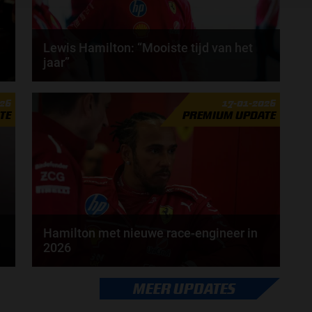
Lewis Hamilton: “Mooiste tijd van het
jaar”
Het Formule 1-seizoen van 2026 staat op het punt
026
17-01-2026
van beginnen, volgens Lewis Hamilton is dat de...
TE
PREMIUM UPDATE
door
Tim Koenders
Hamilton met nieuwe race-engineer in
2026
Lewis Hamilton krijgt in 2026 een nieuwe race-
MEER UPDATES
engineer. Over de boordradio zal er komend seizoen
een...