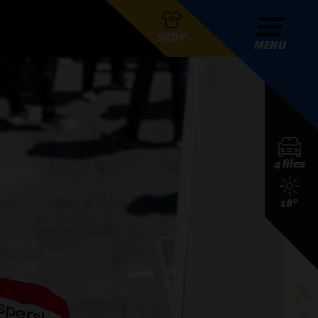
SHOP
MENU
R GRAND PRIX RADIO
4 files
DERS
18°
D PRIX RADIO TEAM
D PRIX RADIO ACTIES