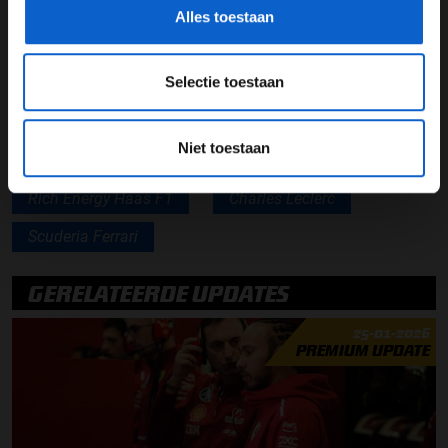
Haas geen Ferrari-junior in de VF-18 wil zetten, kwaad
Alles toestaan
bloed gezet in Maranello. En daar zou Sauber – dat met
Leclerc dus wel bereid was water bij de wijn te doen –
wel eens van kunnen profiteren.
Selectie toestaan
Niet toestaan
Monisha Kaltenborn
Frédéric Vasseur
Rich Energy Haas F1
Charles Leclerc
Scuderia Ferrari
GERELATEERDE UPDATES
25-01-2026
PREMIUM UPDATE