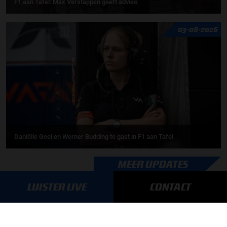
F1 aan Tafel: Max Verstappen geeft advies
03-08-2026
Daniëlle Geel en Werner Budding te gast in F1 aan Tafel
MEER UPDATES
LUISTER LIVE
CONTACT
BLIJF OP DE HOOGTE!
SCHRIJF JE IN VOOR ONZE NIEUWSBRIEF