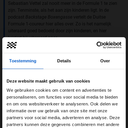
Sebastian Vettel zal nooit meer in de Formule 1 te zien
zijn. Tenminste, als het aan zijn kinderen ligt. In de
podcast
Backstage Boxengasse
vertelt de Duitse
Formule 1-coureur hier alles over. Zo is het namelijk
uiteraard goed bedoeld door zijn kinderen, en hier
luistert hij uiteraard naar.
Toestemming
Details
Over
Sebastian Vettel
Schumacher
Formule 1
GERELATEERDE UPDATES
Deze website maakt gebruik van cookies
07-08-2026
We gebruiken cookies om content en advertenties te
WELKOM BIJ GRAND PRIX RADIO
personaliseren, om functies voor social media te bieden
en om ons websiteverkeer te analyseren. Ook delen we
informatie over uw gebruik van onze site met onze
Ben je 24 jaar of ouder?
partners voor social media, adverteren en analyse. Deze
Pas je advertentie instellingen aan en klik hieronder om
partners kunnen deze gegevens combineren met andere