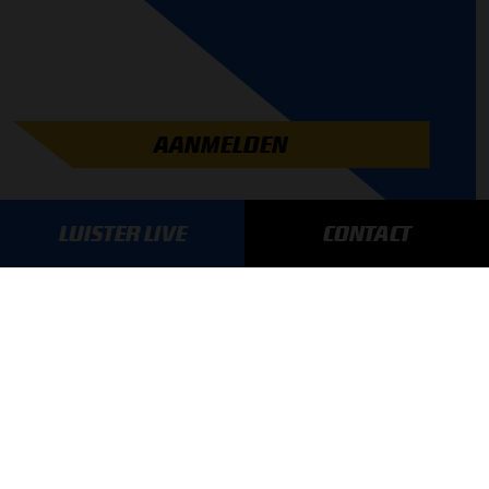
AANMELDEN
LUISTER LIVE
CONTACT
GA SNEL NAAR…
Max Verstappen nieuws
Grand Prix Kwalificaties