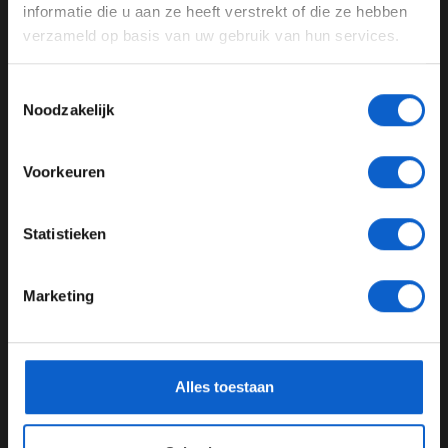
door te gaan naar de website!
informatie die u aan ze heeft verstrekt of die ze hebben
verzameld op basis van uw gebruik van hun services.
Advertentie instellingen
Toon alle alcoholische drankenadvertenties (18+)
F1 aan Tafel: Verstappen voorziet geen toekomst in Formule 1
Toestemmingsselectie
Toon alle kansspelenadvertenties (24+)
Noodzakelijk
03-08-2026
Meer informatie?
Voorkeuren
JONGER DAN 24
Statistieken
24 JAAR OF OUDER
Marketing
*Raadpleeg ons
privacybeleid
voor meer informatie over
F1 aan Tafel: Max Verstappen geeft advies
gegevensgebruik en -bescherming.
Alles toestaan
31-07-2026