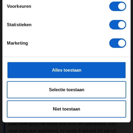
Voorkeuren
JONGER DAN 24
Statistieken
24 JAAR OF OUDER
Marketing
*Raadpleeg ons
privacybeleid
voor meer informatie over
gegevensgebruik en -bescherming.
Alles toestaan
Selectie toestaan
Foto: Â©Racesport.nl
Wél het risico nemen, zowel in Misano als in Aragon,
Niet toestaan
lijkt Marquez nu niet alleen een voorsprong in punten te
geven maar vooral ook een mentale voorsprong. Een
paar keer ging het bijna mis voor de Spanjaard. Zijn
start was wat weifelend, in ronde 9 schoot hij ver uit