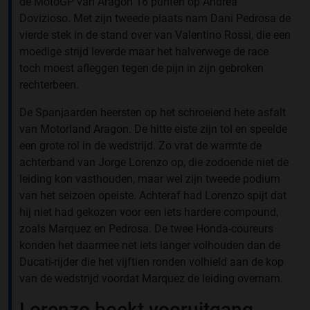
de MotoGP van Aragon 16 punten op Andrea
Dovizioso. Met zijn tweede plaats nam Dani Pedrosa de
vierde stek in de stand over van Valentino Rossi, die een
moedige strijd leverde maar het halverwege de race
toch moest afleggen tegen de pijn in zijn gebroken
rechterbeen.
De Spanjaarden heersten op het schroeiend hete asfalt
van Motorland Aragon. De hitte eiste zijn tol en speelde
een grote rol in de wedstrijd. Zo vrat de warmte de
achterband van Jorge Lorenzo op, die zodoende niet de
leiding kon vasthouden, maar wel zijn tweede podium
van het seizoen opeiste. Achteraf had Lorenzo spijt dat
hij niet had gekozen voor een iets hardere compound,
zoals Marquez en Pedrosa. De twee Honda-coureurs
konden het daarmee net iets langer volhouden dan de
Ducati-rijder die het vijftien ronden volhield aan de kop
van de wedstrijd voordat Marquez de leiding overnam.
Lorenzo boekt vooruitgang