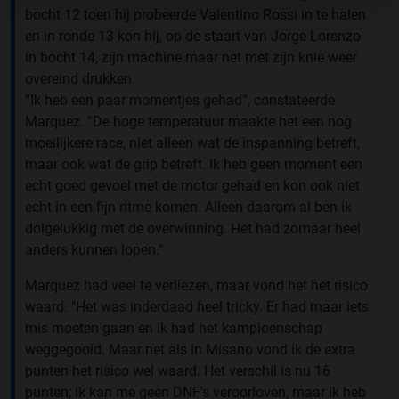
bocht 12 toen hij probeerde Valentino Rossi in te halen
en in ronde 13 kon hij, op de staart van Jorge Lorenzo
in bocht 14, zijn machine maar net met zijn knie weer
overeind drukken.
“Ik heb een paar momentjes gehad”, constateerde
Marquez. “De hoge temperatuur maakte het een nog
moeilijkere race, niet alleen wat de inspanning betreft,
maar ook wat de grip betreft. Ik heb geen moment een
echt goed gevoel met de motor gehad en kon ook niet
echt in een fijn ritme komen. Alleen daarom al ben ik
dolgelukkig met de overwinning. Het had zomaar heel
anders kunnen lopen.”
Marquez had veel te verliezen, maar vond het het risico
waard. "Het was inderdaad heel tricky. Er had maar iets
mis moeten gaan en ik had het kampioenschap
weggegooid. Maar net als in Misano vond ik de extra
punten het risico wel waard. Het verschil is nu 16
punten; ik kan me geen DNF's veroorloven, maar ik heb