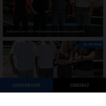
Autosport aan Tafel: Het volgende Nederlandse racetalent
03-08-2026
LUISTER LIVE
CONTACT
F1 aan Tafel: Max Verstappen geeft advies