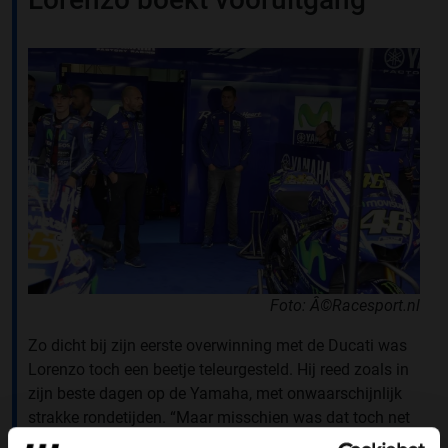
Foto: Â©Racesport.nl
Zo dicht bij zijn eerste overwinning met de Ducati was
Lorenzo toch een beetje teleurgesteld. Hij reed zoals in
zijn beste dagen op de Yamaha, met onwaarschijnlijk
strakke rondetijden. “Maar misschien was dat toch net
iets teveel van het goede, want de achterband kon dat