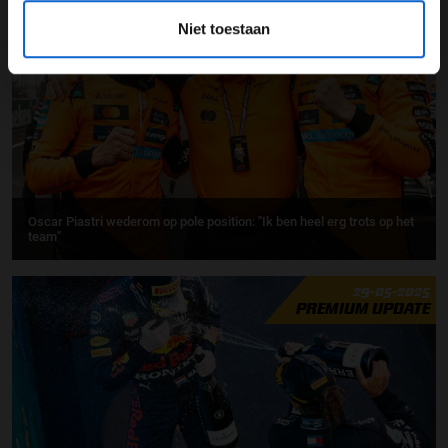
31-05-2025
Niet toestaan
Oscar Piastri wederom op pole position: ''Ik ben heel erg trots op het
team''
29-05-2025
PREMIUM UPDATE