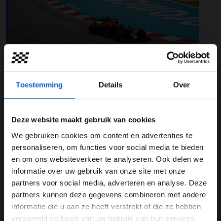
Luister naar Grand Prix Radio om niks
te missen!
Toestemming
Details
Over
VT1:
Commentaar van Koen Bakker en Jeroen Mul
VT2:
Commentaar van Jack Plooij en Frans Verschuur
VT3:
Commentaar van Olav Mol en Jack Plooij
Deze website maakt gebruik van cookies
Kwalificatie:
Commentaar van Olav Mol en Jack Plooij
We gebruiken cookies om content en advertenties te
Race:
Commentaar van Olav Mol en Jack Plooij
WELKOM BIJ GRAND PRIX RADIO
personaliseren, om functies voor social media te bieden
Tijdschema Grand Prix van Spanje
en om ons websiteverkeer te analyseren. Ook delen we
informatie over uw gebruik van onze site met onze
Ben je 24 jaar of ouder?
Vrijdag 2 juni
partners voor social media, adverteren en analyse. Deze
Pas je advertentie instellingen aan en klik hieronder om
Eerste vrije training (VT1):
vanaf 13.30 uur
partners kunnen deze gegevens combineren met andere
door te gaan naar de website!
Tweede vrije training (VT2):
vanaf 17.00 uur
informatie die u aan ze heeft verstrekt of die ze hebben
verzameld op basis van uw gebruik van hun services.