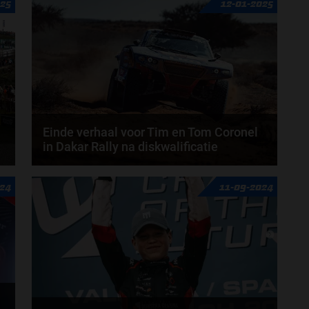
025
12-01-2025
Einde verhaal voor Tim en Tom Coronel
in Dakar Rally na diskwalificatie
De Dakar Rally zit erop voor de gebroeders Tim en
024
11-09-2024
Tom Coronel. Na een lange nacht in de woestijn...
door
Amber Buwalda