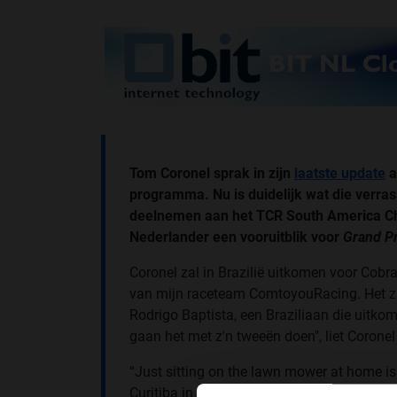
Tom Coronel sprak in zijn
laatste update
a
programma. Nu is duidelijk wat die verr
deelnemen aan het TCR South America Cha
Nederlander een vooruitblik voor
Grand Pr
Coronel zal in Brazilië uitkomen voor Cobra
van mijn raceteam ComtoyouRacing. Het zal
Rodrigo Baptista, een Braziliaan die uit
gaan het met z'n tweeën doen", liet Coronel
“Just sitting on the lawn mower at home is 
Curitiba in Brazil this weekend 🥳 😁