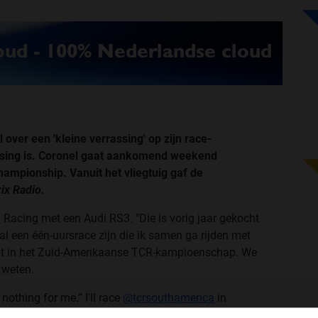
l over een 'kleine verrassing' op zijn race-
assing is. Coronel gaat aankomend weekend
mpionship. Vanuit het vliegtuig gaf de
ix Radio.
 Racing met een Audi RS3. "Die is vorig jaar gekocht
 een één-uursrace zijn die ik samen ga rijden met
komt in het Zuid-Amerikaanse TCR-kampioenschap. We
 weten.
nothing for me.” I'll race
@tcrsouthamerica
in