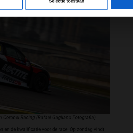
Selectie toestaan
m Coronel Racing (Rafael Gagliano Fotografia)
n en de kwalificatie voor de race. Op zondag vindt