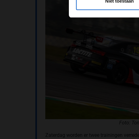
Niet toestaan
Foto: To
Zaterdag worden er twee trainingen verrede