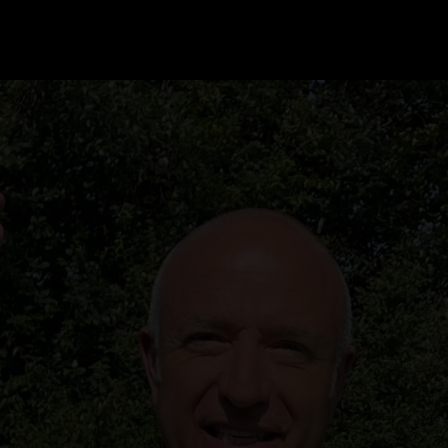
GRAND PRIX UPDATES
OVE
F1 UPDATES
FOUN
F1 KWALIFICATIES
GRAN
F1 RACES
GRAN
F1 KALENDER
F1 COUREURS KAMPIOENSCHAP