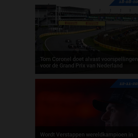
18-08-2
Tom Coronel doet alvast voorspellingen
voor de Grand Prix van Nederland
Tom Coronel heeft alvast een aantal voorspellingen
12-11-2
gedeeld voor de aanstaande Grand Prix van...
door
Jarlo van der Vloed
Wordt Verstappen wereldkampioen in