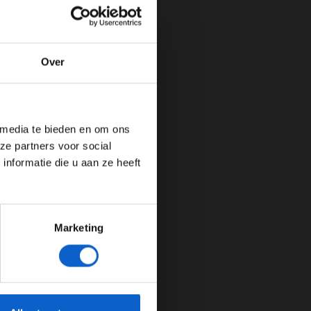
Over
de website!
 media te bieden en om ons
ze partners voor social
nformatie die u aan ze heeft
Marketing
cherming.