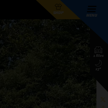
SHOP
MENU
R GRAND PRIX RADIO
1 files
DERS
17°
D PRIX RADIO TEAM
D PRIX RADIO ACTIES