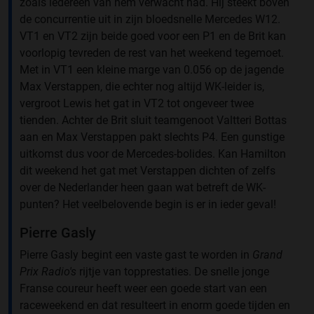
zoals iedereen van hem verwacht had. Hij steekt boven
de concurrentie uit in zijn bloedsnelle Mercedes W12.
VT1 en VT2 zijn beide goed voor een P1 en de Brit kan
voorlopig tevreden de rest van het weekend tegemoet.
Met in VT1 een kleine marge van 0.056 op de jagende
Max Verstappen, die echter nog altijd WK-leider is,
vergroot Lewis het gat in VT2 tot ongeveer twee
tienden. Achter de Brit sluit teamgenoot Valtteri Bottas
aan en Max Verstappen pakt slechts P4. Een gunstige
uitkomst dus voor de Mercedes-bolides. Kan Hamilton
dit weekend het gat met Verstappen dichten of zelfs
over de Nederlander heen gaan wat betreft de WK-
punten? Het veelbelovende begin is er in ieder geval!
Pierre Gasly
Pierre Gasly begint een vaste gast te worden in
Grand
Prix Radio's
rijtje van topprestaties. De snelle jonge
Franse coureur heeft weer een goede start van een
raceweekend en dat resulteert in enorm goede tijden en