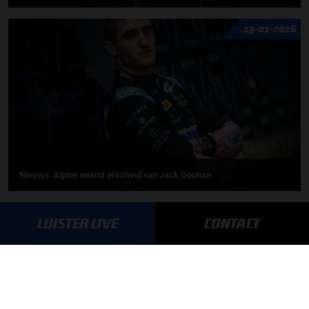
13-01-2026
Nieuws: Alpine neemt afscheid van Jack Doohan
MEER UPDATES
LUISTER LIVE
CONTACT
UPDATES
07-08-2026