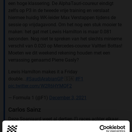
een hoge klassering. De AlphaTauri-coureur eindigt
zelfs op P3 in de tweede vrije training en verslaat
hiermee huidig WK-leider Max Verstappen tijdens de
sessie op vrijdagavond. Om het nog een stuk mooier te
maken: het gat met Lewis Hamilton is maar 0.081
seconden. Nog niet te spreken van het slechts minieme
verschil van 0.020 op Mercedes-coureur Valtteri Bottas!
Moeten we dit weekend rekening houden met een
verrassing genaamd Pierre Gasly?
Lewis Hamilton makes it a Friday
double...
#SaudiArabianGP
🇸🇦
#F1
pic.twitter.com/W2R6HYMQF2
— Formula 1 (@F1)
December 3, 2021
Carlos Sainz
Deze Spanjaard weet al dertien (!) races achter elkaar
een puntenfinish neer te zetten. De langste reeks van dit