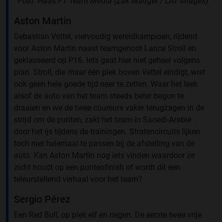
Foto: Haas F1 Team Media (Zak Mauger / LAT Images)
Aston Martin
Sebastian Vettel, viervoudig wereldkampioen, rijdend
voor Aston Martin naast teamgenoot Lance Stroll en
geklasseerd op P16. Iets gaat hier niet geheel volgens
plan. Stroll, die maar één plek boven Vettel eindigt, wist
ook geen hele goede tijd neer te zetten. Waar het leek
alsof de auto van het team steeds beter begon te
draaien en we de twee coureurs vaker terugzagen in de
strijd om de punten, zakt het team in Saoedi-Arabië
door het ijs tijdens de trainingen. Stratencircuits lijken
toch niet helemaal te passen bij de afstelling van de
auto. Kan Aston Martin nog iets vinden waardoor ze
zicht houdt op een puntenfinish of wordt dit een
teleurstellend verhaal voor het team?
Sergio Pérez
Een Red Bull, op plek elf en negen. De eerste twee vrije