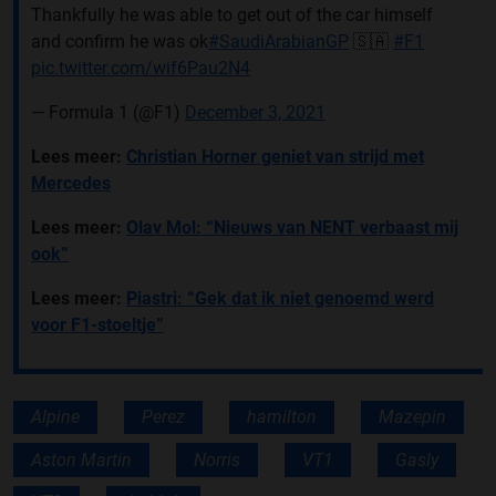
Thankfully he was able to get out of the car himself
and confirm he was ok
#SaudiArabianGP
🇸🇦
#F1
pic.twitter.com/wif6Pau2N4
— Formula 1 (@F1)
December 3, 2021
Lees meer:
Christian Horner geniet van strijd met
Mercedes
Lees meer:
Olav Mol: “Nieuws van NENT verbaast mij
ook”
Lees meer:
Piastri: “Gek dat ik niet genoemd werd
voor F1-stoeltje”
Alpine
Perez
hamilton
Mazepin
Aston Martin
Norris
VT1
Gasly