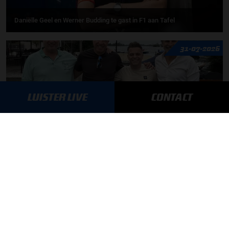
Daniëlle Geel en Werner Budding te gast in F1 aan Tafel
31-07-2026
LUISTER LIVE
CONTACT
F1 aan Tafel: De meerwaarde van Max
MEER UPDATES