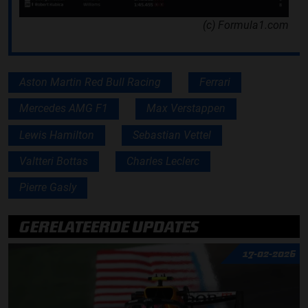
(c) Formula1.com
Aston Martin Red Bull Racing
Ferrari
Mercedes AMG F1
Max Verstappen
Lewis Hamilton
Sebastian Vettel
Valtteri Bottas
Charles Leclerc
Pierre Gasly
GERELATEERDE UPDATES
17-02-2026