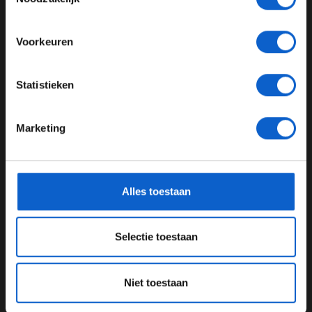
Meer informatie?
Voorkeuren
View this post on Instagram
JONGER DAN 24
Statistieken
24 JAAR OF OUDER
Marketing
*Raadpleeg ons
privacybeleid
voor meer informatie over
gegevensgebruik en -bescherming.
Alles toestaan
A post shared by FORMULA 1® (@f1)
Selectie toestaan
Niet iedereen blij
Niet toestaan
Toch was niet iedereen tevreden met de vertraging van