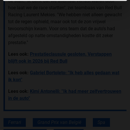
de start. ''Ik denk dat we allemaal verrast waren door
hoe laat we de race startten'', zei teambaas van Red Bull
Racing Laurent Mekies. ''We hebben niet alleen gewacht
tot de regen ophield, maar ook tot de zon vrijwel
tevoorschijn kwam. Voor ons team dat de auto's had
afgesteld op natte omstandigheden kostte dit zeker
prestatie.''
Lees ook:
Prestatieclausule gesloten, Verstappen
blijft ook in 2026 bij Red Bull
Lees ook:
Gabriel Bortoleto: ''Ik heb alles gedaan wat
ik kon''
Lees ook:
Kimi Antonelli: ''Ik had meer zelfvertrouwen
in de auto''
Ferrari
Grand Prix van België
Spa