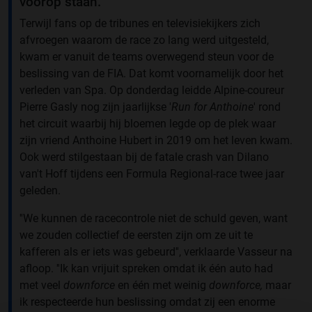
voorop staan.
Terwijl fans op de tribunes en televisiekijkers zich
afvroegen waarom de race zo lang werd uitgesteld,
kwam er vanuit de teams overwegend steun voor de
beslissing van de FIA. Dat komt voornamelijk door het
verleden van Spa. Op donderdag leidde Alpine-coureur
Pierre Gasly nog zijn jaarlijkse '
Run for Anthoine
' rond
het circuit waarbij hij bloemen legde op de plek waar
zijn vriend Anthoine Hubert in 2019 om het leven kwam.
Ook werd stilgestaan bij de fatale crash van Dilano
van't Hoff tijdens een Formula Regional-race twee jaar
geleden.
''We kunnen de racecontrole niet de schuld geven, want
we zouden collectief de eersten zijn om ze uit te
kafferen als er iets was gebeurd'', verklaarde Vasseur na
afloop. ''Ik kan vrijuit spreken omdat ik één auto had
met veel
downforce
en één met weinig
downforce,
maar
ik respecteerde hun beslissing omdat zij een enorme