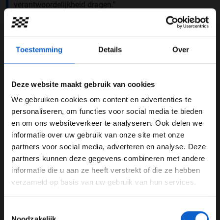
verantwoordelijkheid dragen.''
McLaren-teambaas Andrea Stella is het eens met
Vasseur. ''De race werd op een zeer wijze manier
gemanaged'', aldus de Italiaan. ''Op een circuit als dit
Toestemming
Details
Over
kan het te laat zijn als je beslissingen te laat neemt. We
hebben dat in het verleden gezien. Ik denk dat vanuit
het perspectief van de coureurs het logisch is dat de FIA
Deze website maakt gebruik van cookies
deze beslissing heeft genomen.''
We gebruiken cookies om content en advertenties te
WELKOM BIJ GRAND PRIX RADIO
personaliseren, om functies voor social media te bieden
en om ons websiteverkeer te analyseren. Ook delen we
informatie over uw gebruik van onze site met onze
Ben je 24 jaar of ouder?
partners voor social media, adverteren en analyse. Deze
Pas je advertentie instellingen aan en klik hieronder om
partners kunnen deze gegevens combineren met andere
door te gaan naar de website!
informatie die u aan ze heeft verstrekt of die ze hebben
verzameld op basis van uw gebruik van hun services.
Advertentie instellingen
Toon alle alcoholische drankenadvertenties (18+)
Toestemmingsselectie
Toon alle kansspelenadvertenties (24+)
Noodzakelijk