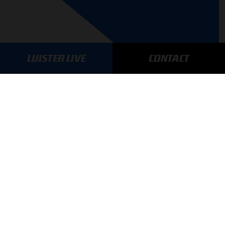
LUISTER LIVE
CONTACT
AANMELDEN
GA SNEL NAAR…
Max Verstappen nieuws
Grand Prix Kwalificaties