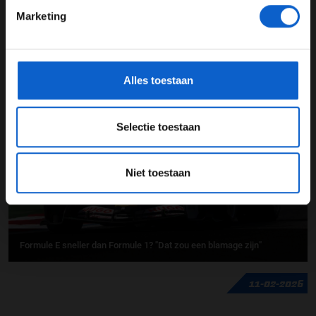
Marketing
*Raadpleeg ons
privacybeleid
voor meer informatie over
gegevensgebruik en -bescherming.
Russell leidt productieve vierde testdag in Bahrein
Alles toestaan
17-02-2026
Selectie toestaan
Niet toestaan
Formule E sneller dan Formule 1? "Dat zou een blamage zijn"
11-02-2026