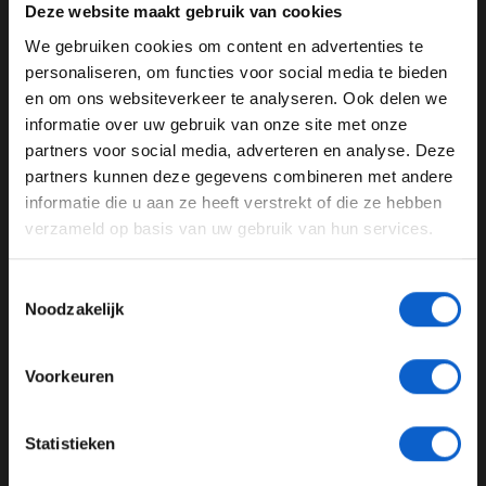
Deze website maakt gebruik van cookies
het moeilijk zou worden'. Tijdens de persconferentie
voegde hij daaraan toe: "De derde plek is goed voor ons
We gebruiken cookies om content en advertenties te
WELKOM BIJ GRAND PRIX RADIO
op een baan als deze. Deze stoel (in de persconferentie
personaliseren, om functies voor social media te bieden
ruimte red.) is inmiddels van mij geworden. Ik denk dat
en om ons websiteverkeer te analyseren. Ook delen we
ik hem aan het einde van het seizoen maar mee naar
informatie over uw gebruik van onze site met onze
Ben je 24 jaar of ouder?
huis neem."
partners voor social media, adverteren en analyse. Deze
Pas je advertentie instellingen aan en klik hieronder om
partners kunnen deze gegevens combineren met andere
door te gaan naar de website!
informatie die u aan ze heeft verstrekt of die ze hebben
verzameld op basis van uw gebruik van hun services.
Advertentie instellingen
Max Verstappen
Sakhir
Bahrein
Toon alle alcoholische drankenadvertenties (18+)
Toestemmingsselectie
Toon alle kansspelenadvertenties (24+)
GERELATEERDE UPDATES
Noodzakelijk
Meer informatie?
18-02-2026
Voorkeuren
JONGER DAN 24
Statistieken
24 JAAR OF OUDER