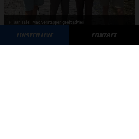
F1 aan Tafel: Max Verstappen geeft advies
LUISTER LIVE
CONTACT
MEER UPDATES
BLIJF OP DE HOOGTE!
SCHRIJF JE IN VOOR ONZE NIEUWSBRIEF
AANMELDEN