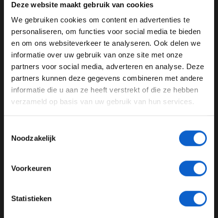
Deze website maakt gebruik van cookies
opeens heel gek gaan doen in je laatste ronde.” In het
We gebruiken cookies om content en advertenties te
laatste deel van de kwalificatie zorgde Carlos Sainz
WELKOM BIJ GRAND PRIX RADIO
personaliseren, om functies voor social media te bieden
voor een rode vlag, waardoor er een hele goede tijd
en om ons websiteverkeer te analyseren. Ook delen we
werd afgepakt van de Nederlander. Er stond dus heel
informatie over uw gebruik van onze site met onze
veel druk op zijn laatste ronde, maar daar heeft hij zich
Ben je 24 jaar of ouder?
partners voor social media, adverteren en analyse. Deze
niks van aangetrokken.
Pas je advertentie instellingen aan en klik hieronder om
partners kunnen deze gegevens combineren met andere
door te gaan naar de website!
Quali wrapped 🙌
informatie die u aan ze heeft verstrekt of die ze hebben
verzameld op basis van uw gebruik van hun services.
Advertentie instellingen
Max locked out a strong P2 finish, whilst Checo will be
Toon alle alcoholische drankenadvertenties (18+)
battling from P13 tomorrow ⚔️
#F1
||
#SingaporeGP
Toestemmingsselectie
Toon alle kansspelenadvertenties (24+)
🇸🇬
pic.twitter.com/uiHjNvevXz
Noodzakelijk
Meer informatie?
— Oracle Red Bull Racing (@redbullracing)
September
21, 2024
Voorkeuren
Bandenmanagement
JONGER DAN 24
Statistieken
Toch is Verstappen nog niet volledig overtuigd van zijn
24 JAAR OF OUDER
racesnelheid. Het bandenmanagement zal vooral lastig