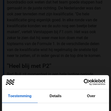
boordradio ook weten dat het team goede stappen had
gemaakt in de juiste richting. De Nederlander was dan
ook zeer tevreden met zijn kwalificatie. ''De hele
kwalificatie ging eigenlijk goed. In elke ronde van de
kwalificatie konden we de auto nog een beetje beter
maken'', vertelt Verstappen bij
F1.com.
Het was ook
zeker te zien dat hij weer mee kon doen met de
topteams van de Formule 1. In de verschillende delen
van de kwalificatie wist hij regelmatig de snelste tijd
neer te zetten, of in ieder geval in de top drie te komen.
''Heel blij met P2''
Red Bull zit momenteel in een hele lastige periode
waarin het niet lukt om de snelste tijd neer te zetten in
de kwalificatie of een race te winnen. Max Verstappen
is daarom heel erg blij dat hij nu vanaf de tweede
Toestemming
Details
Over
plaats mag starten. ''Als je kijkt naar waar wij gisteren
stonden, dan ben ik gewoon heel erg blij met P2. Het
was nog even spannend in Q3 en dan wil je ook niet