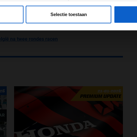
29, 2021
eeg ons
privacybeleid
voor meer informatie over gegevensgebruik en -bes
Selectie toestaan
en fans geld terug"
echte winnaars"
lgië na twee rondes racen
026
21-01-2026
PREMIUM UPDATE