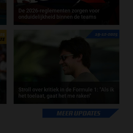
De 2026-reglementen zorgen voor
onduidelijkheid binnen de teams
Van Red Bull naar Aston Martin, dat is de route die
025
19-12-2025
Honda per 2026 zal gaan bewandelen. En
TE
ondanks...
door
Elvira Kieboom
Stroll over kritiek in de Formule 1: "Als ik
het toelaat, gaat het me raken"
Lance Stroll rijdt inmiddels al sinds 2017 in de
MEER UPDATES
Formule 1 en heeft in die periode geleerd hoe hij...
door
Sophie Boelhouwers