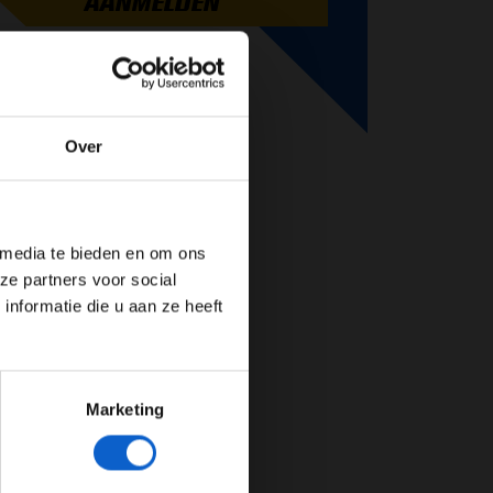
AANMELDEN
Over
de website!
 media te bieden en om ons
ze partners voor social
nformatie die u aan ze heeft
Marketing