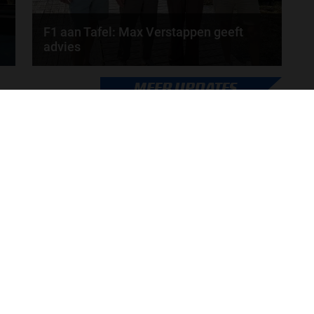
F1 aan Tafel: Max Verstappen geeft
advies
Max Verstappen adviseert Red Bull. Gaat George
MEER UPDATES
Russell weg bij Mercedes? En moet de budgetcap...
door
de redactie van Grand Prix Radio
ONLINE RADIO LUISTEREN
Luisteren naar Grand Prix Radio
Ov
Luisteren naar Grand Prix Classics
Fo
Luisteren naar Grand Prix Dance
Ac
Hoe te beluisteren?