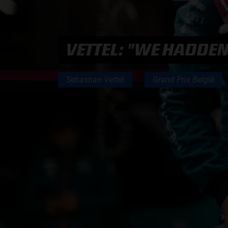
PODCASTS
VETTEL: "WE HADDEN
HOE TE BELUISTEREN?
Sebastian Vettel
Grand Prix België
PODCAST PRESENTATOREN
PODCAST F1 AAN TAFEL
PODCAST AUTOSPORT AAN TAFEL