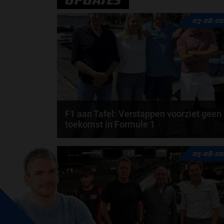
07-08-20
F1 aan Tafel: Verstappen voorziet geen
toekomst in Formule 1
Max Verstappen wil géén Formule 1-team, de FIA e
05-08-20
de motorfabrikanten zaten niet op één lijn en...
door
de redactie van Grand Prix Radio