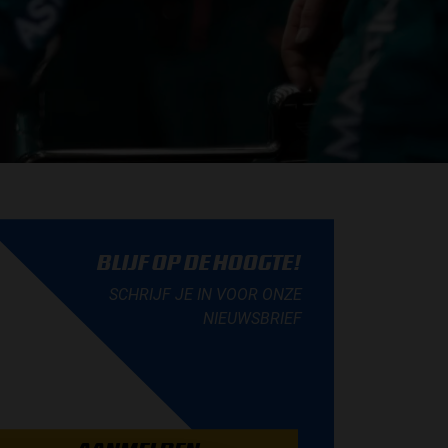
BLIJF OP DE HOOGTE!
SCHRIJF JE IN VOOR ONZE
NIEUWSBRIEF