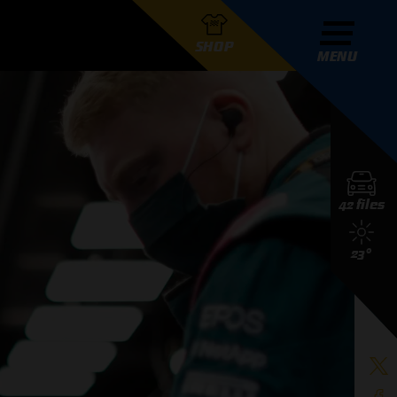
SHOP
MENU
R GRAND PRIX RADIO
42 files
DERS
23°
D PRIX RADIO TEAM
D PRIX RADIO ACTIES