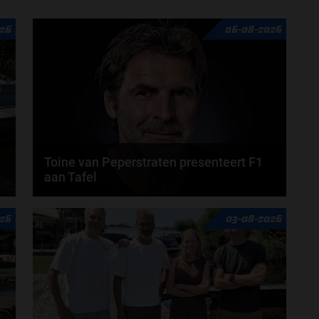
26
06-08-2026
Toine van Peperstraten presenteert F1
aan Tafel
n
Rob van Someren, Beitske Visser en Frans
26
03-08-2026
Verschuur schuiven aan in de nieuwe F1 aan Tafel.
Iedere...
door
Tim Koenders