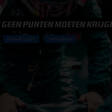
F1 TEAMS KAMPIOENSCHAP
MAX VERSTAPPEN
 GEEN PUNTEN MOETEN KRIJG
RACE GEMIST
Formule 1 2021
Aston Martin
AANMELDEN NIEUWSBRIEF
NEEM CONTACT OP