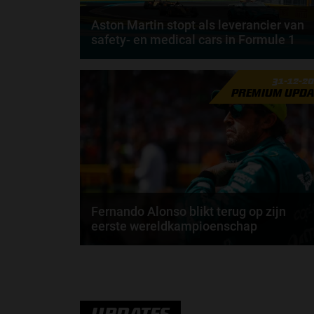
Aston Martin stopt als leverancier van
safety- en medical cars in Formule 1
Aston Martin zal vanaf het Formule 1-seizoen 2026
31-12-2
niet langer actief zijn als leverancier van de...
PREMIUM UPDA
door
Sophie Boelhouwers
Fernando Alonso blikt terug op zijn
eerste wereldkampioenschap
In 2005 wist Fernando Alonso zijn eerste
wereldkampioenschap binnen te halen. Nu, 20 jaar
later...
door
Elvira Kieboom
UPDATES