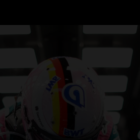
GRAND PRIX UPDATES
OVE
F1 UPDATES
FOUN
F1 KWALIFICATIES
GRAN
F1 RACES
GRAN
F1 KALENDER
F1 COUREURS KAMPIOENSCHAP