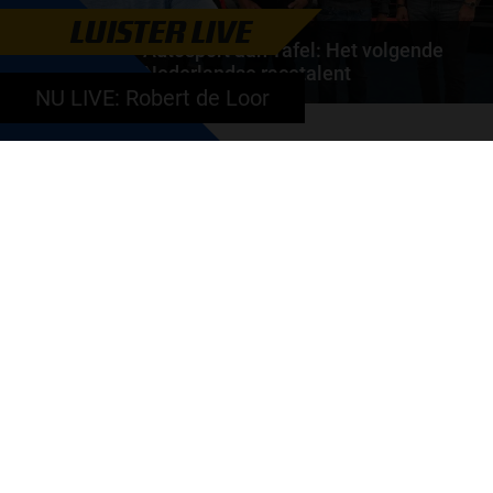
LUISTER LIVE
Autosport aan Tafel: Het volgende
Nederlandse racetalent
NU LIVE: Robert de Loor
Hoe klim je naar te top in de racewereld? Wat is er
nodig om alles uit je carrière te halen? En hoe...
door
de redactie van Grand Prix Radio
GA SNEL NAAR…
Max Verstappen nieuws
Grand Prix Kwalificaties
Grand Prix Races
Grand Prix Kalender