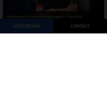
Daniëlle Geel en Werner Budding te gast in F1 aan Tafel
LUISTER LIVE
CONTACT
31-07-2026
F1 aan Tafel: De meerwaarde van Max
MEER UPDATES