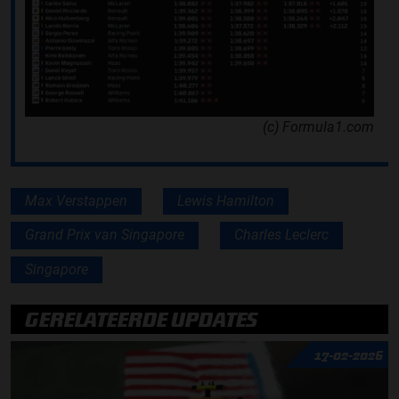
(c) Formula1.com
Max Verstappen
Lewis Hamilton
Grand Prix van Singapore
Charles Leclerc
Singapore
GERELATEERDE UPDATES
17-02-2026