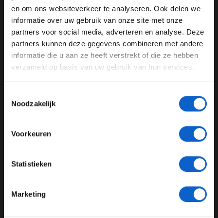
en om ons websiteverkeer te analyseren. Ook delen we
Max Verstappen
Formule 1
informatie over uw gebruik van onze site met onze
Ben je 24 jaar of ouder?
partners voor social media, adverteren en analyse. Deze
Pas je advertentie instellingen aan en klik hieronder om
GERELATEERDE UPDATES
partners kunnen deze gegevens combineren met andere
door te gaan naar de website!
informatie die u aan ze heeft verstrekt of die ze hebben
03-08-2026
verzameld op basis van uw gebruik van hun services.
Advertentie instellingen
Toon alle alcoholische drankenadvertenties (18+)
Toestemmingsselectie
Toon alle kansspelenadvertenties (24+)
Noodzakelijk
Meer informatie?
Voorkeuren
JONGER DAN 24
Statistieken
F1 aan Tafel: Max Verstappen geeft advies
24 JAAR OF OUDER
31-07-2026
Marketing
*Raadpleeg ons
privacybeleid
voor meer informatie over
gegevensgebruik en -bescherming.